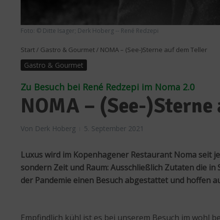
Foto: © Ditte Isager; Derk Hoberg -- René Redzepi
Start
/
Gastro & Gourmet
/
NOMA – (See-)Sterne auf dem Teller
Gastro & Gourmet
Zu Besuch bei René Redzepi im Noma 2.0
NOMA – (See-)Sterne a
Von
Derk Hoberg
5. September 2021
Luxus wird im Kopenhagener Restaurant Noma seit jeh
sondern Zeit und Raum: Ausschließlich Zutaten die in
der Pandemie einen Besuch abgestattet und hoffen au
Empfindlich kühl ist es bei unserem Besuch im wohl