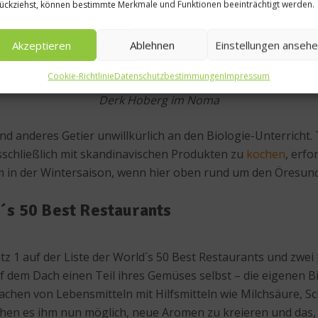
ückziehst, können bestimmte Merkmale und Funktionen beeinträchtigt werden.
Akzeptieren
Ablehnen
Einstellungen anseh
Cookie-Richtlinie
Datenschutzbestimmungen
Impressum
Derk Hoberg im Noma
 anderes Getier unwillkürlich an den Biologie-Unterricht. 
schließlich mit skandinavischen Produkten zu
kochen
, erfo
 in der Wintersaison, wenn hier oben rund um den Öresund 
´s 50 Best Restaurants
z 1 auf der Liste der World´s 50 Best Restaurants und zwei
dem Dach einen Teil ihres Gemüses selbst – die eigenen Bie
chen von Lebensmitteln mit Hilfsmitteln wie Milchsäure, Sc
en es ihm nun möglich, neue Aromen zu kreieren und das, 