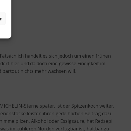
en
Tatsächlich handelt es sich jedoch um einen frühen
rdert hier und da doch eine gewisse Findigkeit im
partout nichts mehr wachsen will.
 MICHELIN-Sterne später, ist der Spitzenkoch weiter.
nenstöcke leisten ihren gedeihlichen Beitrag dazu.
himmelpilzen, Alkohol oder Essigsäure, hat Redzepi
was im kühleren Norden verfügbar ist, haltbar zu