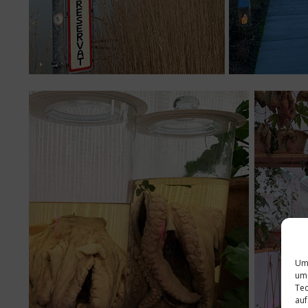
Um 
um 
Tec
auf