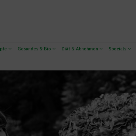
pte
Gesundes & Bio
Diät & Abnehmen
Specials