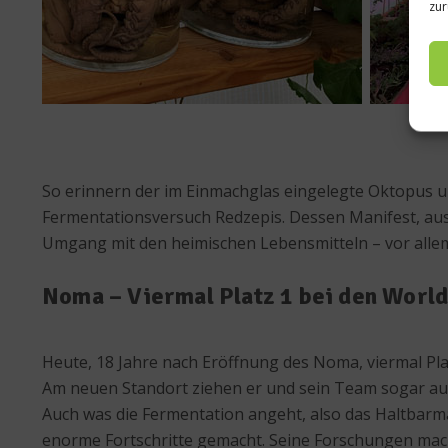
zur
So erinnern der im Einmachglas eingelegte Oktopus und
Fermentationsversuch Redzepis. Dessen Manifest, aus
Umgang mit den heimischen Lebensmitteln – vor allem
Noma – Viermal Platz 1 bei den World
Heute, 18 Jahre nach Eröffnung des Noma, viermal Plat
Am neuen Standort ziehen er und sein Team sogar auf 
Auch was die Fermentation angeht, also das Haltbarma
enorme Fortschritte gemacht. Seine Forschungen mach