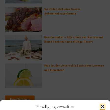
So bildet sich eine krosse
Schweinebratenkruste
Beachcomber – Alles über das Restaurant
Heinz Beck im Forte Village Resort
Was ist der Unterschied zwischen Limonen
und Limetten?
Empfohlen
Einwilligung verwalten