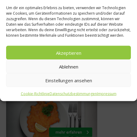
Um dir ein optimales Erlebnis zu bieten, verwenden wir Technologien
Spitzenkö
wie Cookies, um Geräteinformationen zu speichern und/oder darauf
ezepte
zuzugreifen. Wenn du diesen Technologien zustimmst, können wir
„Ich koche, was 
Daten wie das Surfverhalten oder eindeutige IDs auf dieser Website
äutersalat mit
verarbeiten. Wenn du deine Einwillligung nicht erteilst oder zurückziehst,
Fulvio Pierang
können bestimmte Merkmale und Funktionen beeinträchtigt werden.
Wassermelone
seinen Weg zu
Juni 2017
Akzeptieren
18. August 
Ablehnen
Einstellungen ansehen
Was isst Deutschland
Cookie-Richtlinie
Datenschutzbestimmungen
Impressum