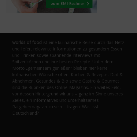
worlds of food
ist eine kulinarische Reise durch das Netz
und liefert relevante Informationen zu gesundem Essen
und Trinken sowie spannende Interviews mit
Spitzenköchen und ihre besten Rezepte. Unter dem
Motto „gemeinsam genießen“ bleiben hier keine
kulinarischen Wünsche offen. Kochen & Rezepte, Diät &
Abnehmen, Gesundes & Bio sowie Gastro & Gourmet
sind die Rubriken des Online-Magazins. Ein weites Feld,
vor dessen Hintergrund wir uns – ganz im Sinne unseres
Zieles, ein informatives und unterhaltsames
Ratgebermagazin zu sein – fragen: Was isst
Deutschland?