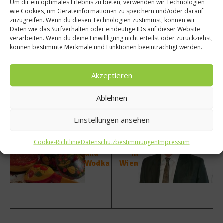
Um dir ein optimales Erlebnis zu bieten, verwenden wir Technologien
Das sagt
Spitzenkoch Silvio Nickol zu dem urbanen
wie Cookies, um Geräteinformationen zu speichern und/oder darauf
Mythos, aus dem Restaurant verwiesen zu werden
zuzugreifen. Wenn du diesen Technologien zustimmst, können wir
Daten wie das Surfverhalten oder eindeutige IDs auf dieser Website
verarbeiten. Wenn du deine Einwillligung nicht erteilst oder zurückziehst,
Beitrag teilen
können bestimmte Merkmale und Funktionen beeinträchtigt werden.
Akzeptieren
Ablehnen
vorheriger Beitrag
Nächster Beitrag
Gold
Silvio
Einstellungen ansehen
für
Nickol
Borsch
– 2
Cookie-Richtlinie
Datenschutzbestimmungen
Impressum
tsch
Sterne
und
in
Wodka
Wien