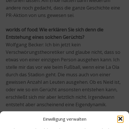
beruhen lassen. Am Ende hätten dann wiederum
andere noch gedacht, dass die ganze Geschichte eine
PR-Aktion von uns gewesen sei.
worlds of food: Wie erklären Sie sich denn die
Entstehung eines solchen Gerüchts?
Wolfgang Becker: Ich bin jetzt kein
Verschwörungstheoretiker und glaube nicht, dass so
etwas von einer einzigen Person ausgehen kann. Ich
stelle mir das vor wie beim Fußball, wenn eine La Ola
durch das Stadion geht. Die muss auch von einer
gewissen Anzahl an Leuten ausgehen. Ob es Neid ist,
oder wie so ein Gerücht ansonsten entstehen kann,
erschließt sich mir aber letztlich nicht. Irgendwann
entsteht aber anscheinend eine Eigendynamik.
Weitere Informationen unter
xo-trier.de
Einwilligung verwalten