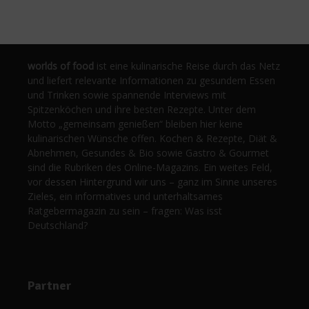
worlds of food
ist eine kulinarische Reise durch das Netz
und liefert relevante Informationen zu gesundem Essen
und Trinken sowie spannende Interviews mit
Spitzenköchen und ihre besten Rezepte. Unter dem
Motto „gemeinsam genießen“ bleiben hier keine
kulinarischen Wünsche offen. Kochen & Rezepte, Diät &
Abnehmen, Gesundes & Bio sowie Gastro & Gourmet
sind die Rubriken des Online-Magazins. Ein weites Feld,
vor dessen Hintergrund wir uns – ganz im Sinne unseres
Zieles, ein informatives und unterhaltsames
Ratgebermagazin zu sein – fragen: Was isst
Deutschland?
Partner