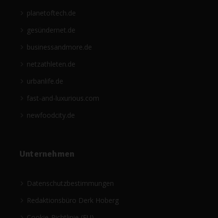
planetoftech.de
gesündernet.de
businessandmore.de
netzathleten.de
urbanlife.de
fast-and-luxurious.com
newfoodcity.de
Unternehmen
Datenschutzbestimmungen
Redaktionsbüro Derk Hoberg
Cookie-Richtlinie (EU)