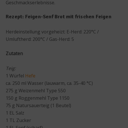
Geschmackserlebnisse.
Rezept: Feigen-Senf Brot mit frischen Feigen
Herdeinstellung vorgeheizt: E-Herd: 220°C /
Umluftherd: 200°C / Gas-Herd: 5
Zutaten
Teig:
1 Würfel
Hefe
ca. 250 ml Wasser (lauwarm, ca. 35-40 °C)
275 g Weizenmehl Type 550
150 g Roggenmehl Type 1150
75 g Natursauerteig (1 Beutel)
1 EL Salz
1 TL Zucker
1 EL Senf (scharf)