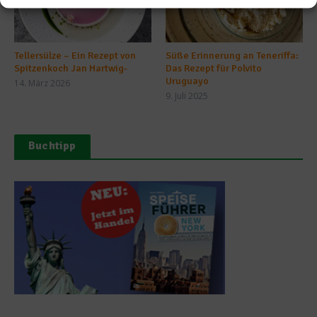
Tellersülze – Ein Rezept von
Süße Erinnerung an Teneriffa:
Spitzenkoch Jan Hartwig-
Das Rezept für Polvito
Uruguayo
14. März 2026
9. Juli 2025
Buchtipp