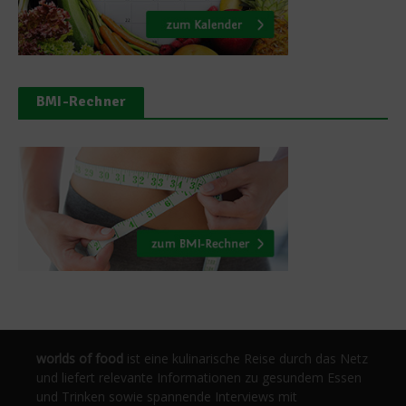
BMI-Rechner
worlds of food
ist eine kulinarische Reise durch das Netz
und liefert relevante Informationen zu gesundem Essen
und Trinken sowie spannende Interviews mit