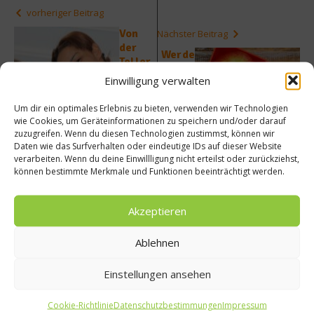
vorheriger Beitrag
Von
Nächster Beitrag
der
Werde
Teller
Pause
wäsch
Einwilligung verwalten
nbrot-
erin
Retter
zur
Um dir ein optimales Erlebnis zu bieten, verwenden wir Technologien
Sterne
wie Cookies, um Geräteinformationen zu speichern und/oder darauf
-
zuzugreifen. Wenn du diesen Technologien zustimmst, können wir
Köchin
Daten wie das Surfverhalten oder eindeutige IDs auf dieser Website
verarbeiten. Wenn du deine Einwillligung nicht erteilst oder zurückziehst,
können bestimmte Merkmale und Funktionen beeinträchtigt werden.
Akzeptieren
Ablehnen
Ähnliche Beiträge
Einstellungen ansehen
Cookie-Richtlinie
Datenschutzbestimmungen
Impressum