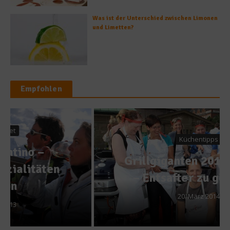
Was ist der Unterschied zwischen Limonen
und Limetten?
Empfohlen
Küchentipps
Grillgiganten 2014 gesucht
– Entsafter zu gewinnen
20. März 2014