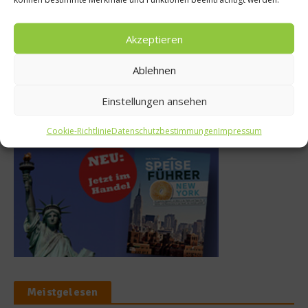
Coravin – Wie eine
TIAN Bistro – Komplex in der
Akzeptieren
medizinische Erfindung die
Simplizität
Welt des Weins nach ...
30. Juli 2026
7. August 2026
Ablehnen
Einstellungen ansehen
Buchtipp
Cookie-Richtlinie
Datenschutzbestimmungen
Impressum
Meistgelesen