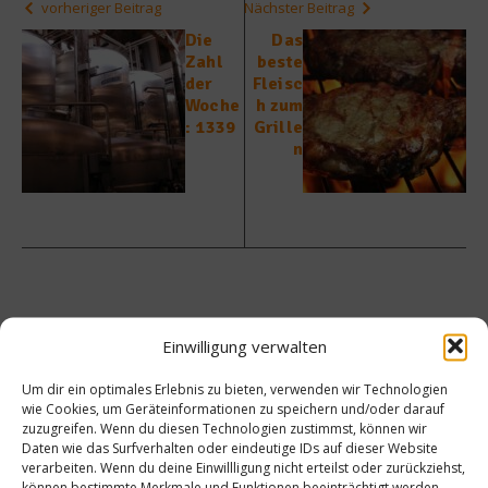
vorheriger Beitrag
Nächster Beitrag
Die
Das
Zahl
beste
der
Fleisc
Woche
h zum
: 1339
Grille
n
Ähnliche Beiträge
Einwilligung verwalten
Um dir ein optimales Erlebnis zu bieten, verwenden wir Technologien
wie Cookies, um Geräteinformationen zu speichern und/oder darauf
zuzugreifen. Wenn du diesen Technologien zustimmst, können wir
Daten wie das Surfverhalten oder eindeutige IDs auf dieser Website
verarbeiten. Wenn du deine Einwillligung nicht erteilst oder zurückziehst,
können bestimmte Merkmale und Funktionen beeinträchtigt werden.