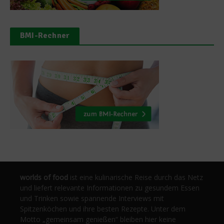
BMI-Rechner
worlds of food
ist eine kulinarische Reise durch das Netz
und liefert relevante Informationen zu gesundem Essen
und Trinken sowie spannende Interviews mit
Spitzenköchen und ihre besten Rezepte. Unter dem
Motto „gemeinsam genießen“ bleiben hier keine