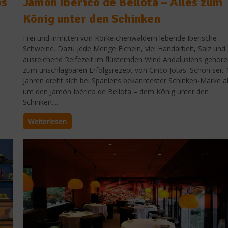
ps
Jamón Ibérico de Bellota – Alles zum
König unter den Schinken
Frei und inmitten von Korkeichenwäldern lebende Iberische
Schweine. Dazu jede Menge Eicheln, viel Handarbeit, Salz und
ausreichend Reifezeit im flüsternden Wind Andalusiens gehör
zum unschlagbaren Erfolgsrezept von Cinco Jotas. Schon seit 
Jahren dreht sich bei Spaniens bekanntester Schinken-Marke al
um den Jamón Ibérico de Bellota – dem König unter den
Schinken....
Weiterlesen