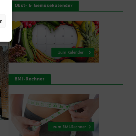
Obst- & Gemüsekalender
en
BMI-Rechner