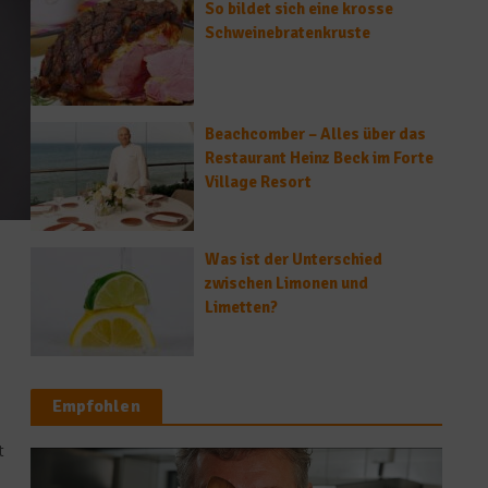
So bildet sich eine krosse
Schweinebratenkruste
Beachcomber – Alles über das
Restaurant Heinz Beck im Forte
Village Resort
Was ist der Unterschied
zwischen Limonen und
Limetten?
e
Empfohlen
t
Spargelwelten