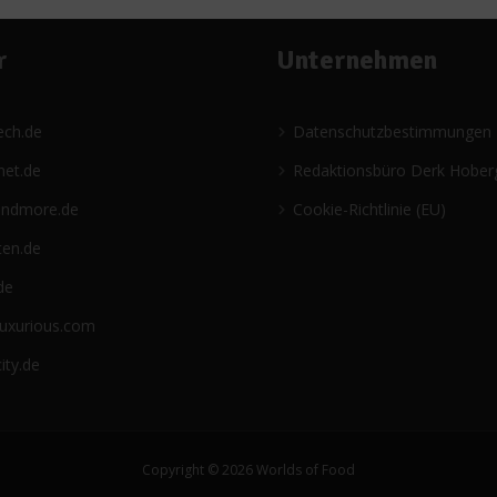
r
Unternehmen
ech.de
Datenschutzbestimmungen
net.de
Redaktionsbüro Derk Hober
andmore.de
Cookie-Richtlinie (EU)
ten.de
de
luxurious.com
ity.de
Copyright © 2026 Worlds of Food