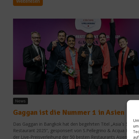
Weiterlesen
News
Gaggan ist die Nummer 1 in Asien
Um 
Das Gaggan in Bangkok hat den begehrten Titel „Asia´s 50 Be
um 
Restaurant 2025“, gesponsert von S.Pellegrino & Acqua Panna,
Tec
der Live-Preisverleihung der 50 besten Restaurants Asiens 202
auf