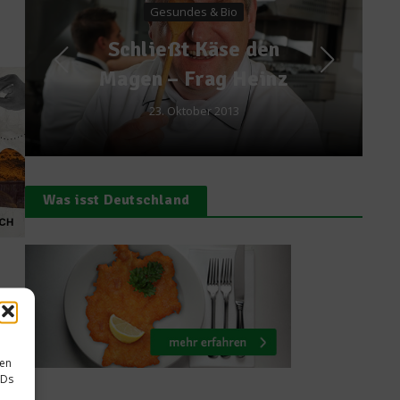
Rezept: Bunter Salat
mit Himbeer-Dressing,
frittiertem Spargel
und Entenleber
16. Mai 2014
Was isst Deutschland
mm
sen
IDs
t