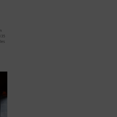
en
135
les