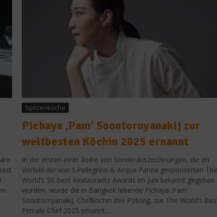
Spitzenköche
Pichaya ‚Pam‘ Soontornyanakij zur
weltbesten Köchin 2025 ernannt
are
In der ersten einer Reihe von Sonderauszeichnungen, die im
Best
Vorfeld der von S.Pellegrino & Acqua Panna gesponserten Th
r
World’s 50 Best Restaurants Awards im Juni bekannt gegeben
ni
wurden, wurde die in Bangkok lebende Pichaya ‚Pam‘
Soontornyanakij, Chefköchin des Potong, zur The World’s Bes
Female Chef 2025 ernannt....