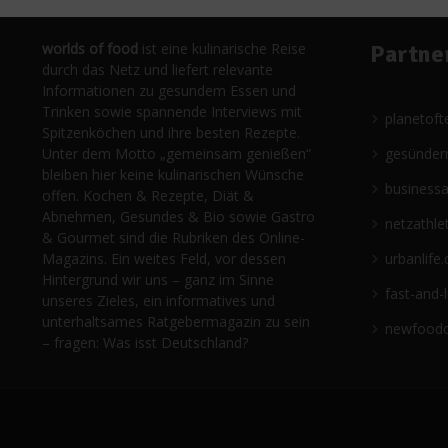
worlds of food
ist eine kulinarische Reise
Partne
durch das Netz und liefert relevante
Informationen zu gesundem Essen und
Trinken sowie spannende Interviews mit
planetoft
Spitzenköchen und ihre besten Rezepte.
Unter dem Motto „gemeinsam genießen“
gesünder
bleiben hier keine kulinarischen Wünsche
business
offen. Kochen & Rezepte, Diät &
Abnehmen, Gesundes & Bio sowie Gastro
netzathle
& Gourmet sind die Rubriken des Online-
Magazins. Ein weites Feld, vor dessen
urbanlife.
Hintergrund wir uns – ganz im Sinne
fast-and-
unseres Zieles, ein informatives und
unterhaltsames Ratgebermagazin zu sein
newfoodc
– fragen: Was isst Deutschland?