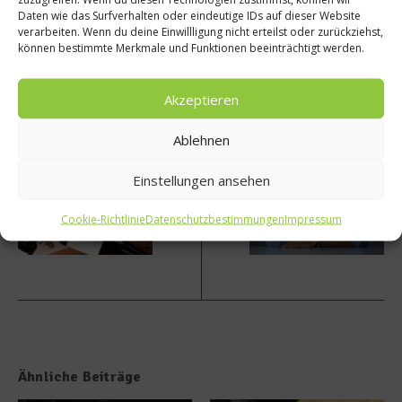
Beitrag teilen
Daten wie das Surfverhalten oder eindeutige IDs auf dieser Website
verarbeiten. Wenn du deine Einwillligung nicht erteilst oder zurückziehst,
können bestimmte Merkmale und Funktionen beeinträchtigt werden.
Akzeptieren
vorheriger Beitrag
Nächster Beitrag
Rotwei
Einfac
Ablehnen
nsemi
h Wein
nar für
– Aldo
Einstellungen ansehen
zu
Sohm
Hause
erklär
t Wein
Cookie-Richtlinie
Datenschutzbestimmungen
Impressum
Ähnliche Beiträge