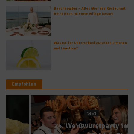
Beachcomber – Alles über das Restaurant
Heinz Beck im Forte Village Resort
Was ist der Unterschied zwischen Limonen
und Limetten?
Empfohlen
News
24. Weißwurstparty im