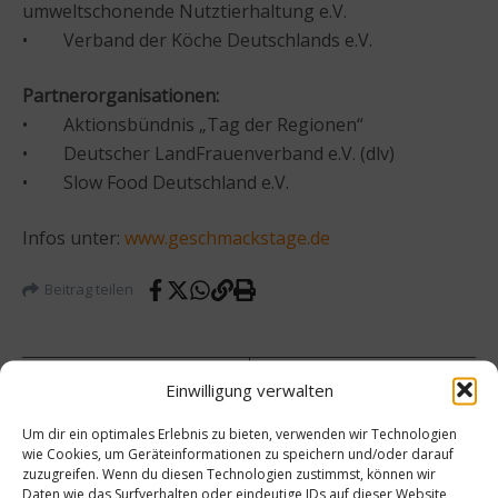
umweltschonende Nutztierhaltung e.V.
• Verband der Köche Deutschlands e.V.
Partnerorganisationen:
• Aktionsbündnis „Tag der Regionen“
• Deutscher LandFrauenverband e.V. (dlv)
• Slow Food Deutschland e.V.
Infos unter:
www.geschmackstage.de
Beitrag teilen
Einwilligung verwalten
vorheriger Beitrag
Um dir ein optimales Erlebnis zu bieten, verwenden wir Technologien
Koch
wie Cookies, um Geräteinformationen zu speichern und/oder darauf
des
zuzugreifen. Wenn du diesen Technologien zustimmst, können wir
Jahres
Daten wie das Surfverhalten oder eindeutige IDs auf dieser Website