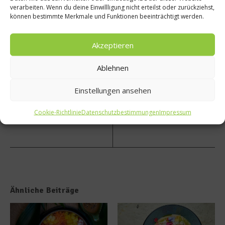
–
verarbeiten. Wenn du deine Einwillligung nicht erteilst oder zurückziehst,
Rezept
können bestimmte Merkmale und Funktionen beeinträchtigt werden.
:
Nächster Beitrag
Desse
Akzeptieren
rt aus
Schwa
Himbe
rz –
ere,
Ander
Ablehnen
Mais &
e
Zartbi
Länder
Einstellungen ansehen
ttersc
,
hokola
andere
Cookie-Richtlinie
Datenschutzbestimmungen
Impressum
de
Burger
Ähnliche Beiträge