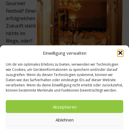
Gourmet
Festival? Einer
erfolgreichen
Zukunft steht
nichts im
Wege, oder?
Hans B.
Einwilligung verwalten
Ullrich:
Nachdem ich
Um dir ein optimales Erlebnis zu bieten, verwenden wir Technologien
wie Cookies, um Geräteinformationen zu speichern und/oder darauf
eigentlich ein
zuzugreifen. Wenn du diesen Technologien zustimmst, können wir
Daten wie das Surfverhalten oder eindeutige IDs auf dieser Website
verarbeiten. Wenn du deine Einwillligung nicht erteilst oder zurückziehst,
können bestimmte Merkmale und Funktionen beeinträchtigt werden.
Das Hotel Kronenschlösschen
Quereinsteiger bin, was die Kulinarik angeht, habe ich
Akzeptieren
großen Spaß an der Sache gefunden. Eigentlich war
ich Rechtsanwalt in Frankfurt, habe mein erstes Hotel
Ablehnen
damals als Investment gekauft. Ich dachte, dass ich