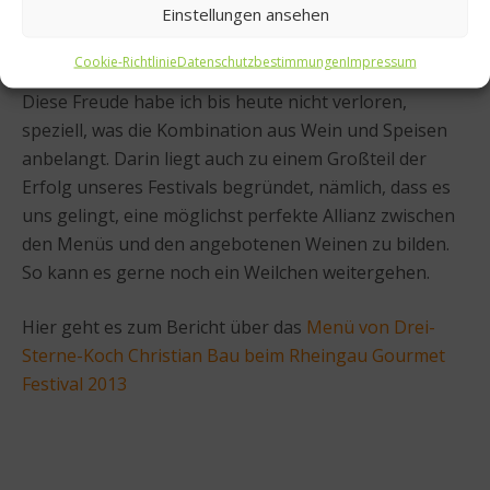
Einstellungen ansehen
mich da persönlich gar nicht engagieren muss, habe
aber schnell gemerkt, dass es zum einen notwendig
Cookie-Richtlinie
Datenschutzbestimmungen
Impressum
war, zum anderen aber auch große Freude bereitete.
Diese Freude habe ich bis heute nicht verloren,
speziell, was die Kombination aus Wein und Speisen
anbelangt. Darin liegt auch zu einem Großteil der
Erfolg unseres Festivals begründet, nämlich, dass es
uns gelingt, eine möglichst perfekte Allianz zwischen
den Menüs und den angebotenen Weinen zu bilden.
So kann es gerne noch ein Weilchen weitergehen.
Hier geht es zum Bericht über das
Menü von Drei-
Sterne-Koch Christian Bau beim Rheingau Gourmet
Festival 2013