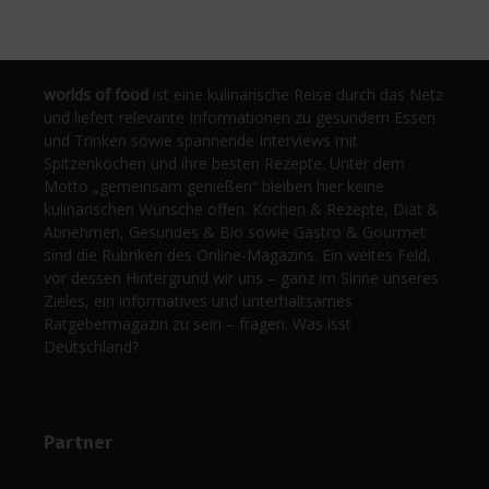
worlds of food
ist eine kulinarische Reise durch das Netz
und liefert relevante Informationen zu gesundem Essen
und Trinken sowie spannende Interviews mit
Spitzenköchen und ihre besten Rezepte. Unter dem
Motto „gemeinsam genießen“ bleiben hier keine
kulinarischen Wünsche offen. Kochen & Rezepte, Diät &
Abnehmen, Gesundes & Bio sowie Gastro & Gourmet
sind die Rubriken des Online-Magazins. Ein weites Feld,
vor dessen Hintergrund wir uns – ganz im Sinne unseres
Zieles, ein informatives und unterhaltsames
Ratgebermagazin zu sein – fragen: Was isst
Deutschland?
Partner