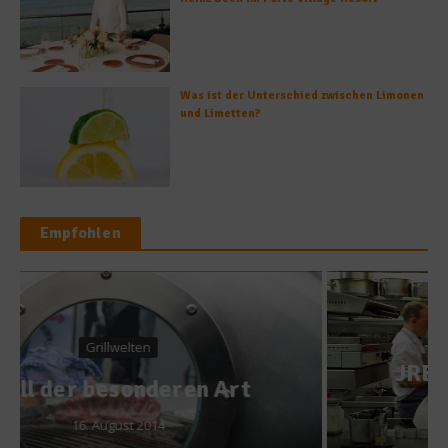
Was ist der Unterschied zwischen Limonen
und Limetten?
Empfohlen
News
JRE-Genusslabor bei Nils
Henkel
26. Oktober 2017