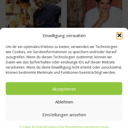
Buchvorstellung: Jan – Labor
Mirazur – Sterneküche
Einwilligung verwalten
der Liebe
zwischen Himmel und Erde
10. Juni 2025
26. Oktober 2024
Um dir ein optimales Erlebnis zu bieten, verwenden wir Technologien
wie Cookies, um Geräteinformationen zu speichern und/oder darauf
zuzugreifen. Wenn du diesen Technologien zustimmst, können wir
Daten wie das Surfverhalten oder eindeutige IDs auf dieser Website
Buchtipp
verarbeiten. Wenn du deine Einwillligung nicht erteilst oder zurückziehst,
können bestimmte Merkmale und Funktionen beeinträchtigt werden.
Akzeptieren
Ablehnen
Einstellungen ansehen
Cookie-Richtlinie
Datenschutzbestimmungen
Impressum