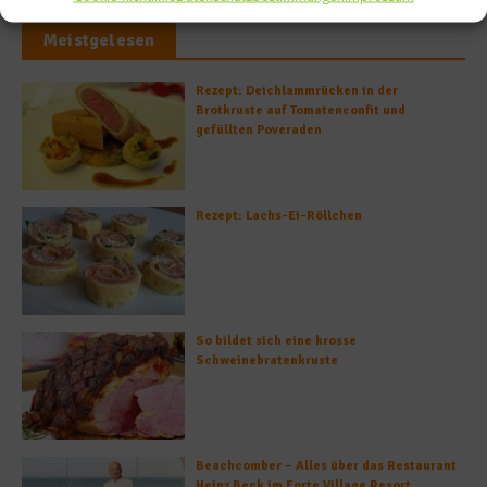
Meistgelesen
Rezept: Deichlammrücken in der
Brotkruste auf Tomatenconfit und
gefüllten Poveraden
Rezept: Lachs-Ei-Röllchen
So bildet sich eine krosse
Schweinebratenkruste
Beachcomber – Alles über das Restaurant
Heinz Beck im Forte Village Resort