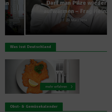
Darf man Pilze wieder
aufwärmen – Frag Heinz
24. März 2014
Was isst Deutschland
Obst- & Gemüsekalender