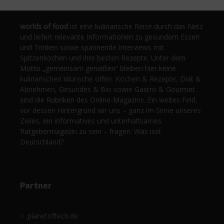
worlds of food
ist eine kulinarische Reise durch das Netz
und liefert relevante Informationen zu gesundem Essen
und Trinken sowie spannende Interviews mit
Spitzenköchen und ihre besten Rezepte. Unter dem
Motto „gemeinsam genießen“ bleiben hier keine
kulinarischen Wünsche offen. Kochen & Rezepte, Diät &
Abnehmen, Gesundes & Bio sowie Gastro & Gourmet
sind die Rubriken des Online-Magazins. Ein weites Feld,
vor dessen Hintergrund wir uns – ganz im Sinne unseres
Zieles, ein informatives und unterhaltsames
Ratgebermagazin zu sein – fragen: Was isst
Deutschland?
Partner
planetoftech.de