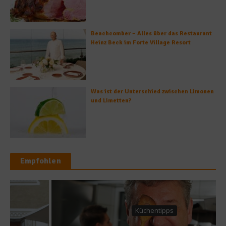
Beachcomber – Alles über das Restaurant
Heinz Beck im Forte Village Resort
Was ist der Unterschied zwischen Limonen
und Limetten?
Empfohlen
Küchentipps