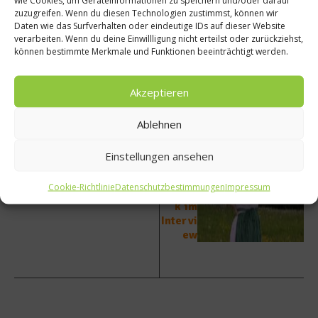
wie Cookies, um Geräteinformationen zu speichern und/oder darauf
zuzugreifen. Wenn du diesen Technologien zustimmst, können wir
Daten wie das Surfverhalten oder eindeutige IDs auf dieser Website
verarbeiten. Wenn du deine Einwillligung nicht erteilst oder zurückziehst,
vorheriger Beitrag
Nächster Beitrag
können bestimmte Merkmale und Funktionen beeinträchtigt werden.
Rezept
Die
:
Gäste
Akzeptieren
Lackie
wollen
rter
mehr
Schwe
Qualit
Ablehnen
inebau
ät –
ch
Almkö
Einstellungen ansehen
chin
Rita
Cookie-Richtlinie
Datenschutzbestimmungen
Impressum
Schen
k im
Intervi
ew