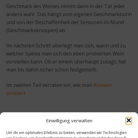
Geschmack des Weines nimmt dann in der Tat jeder
anders wahr. Das hängt vom eigenen Geschmackssinn
und von der Beschaffenheit der Sensoren im Mund
(Geschmacksknospen) ab.
Im nächsten Schritt überlegt man sich, wann und zu
welcher Speise man sich den eben probierten Wein
vorstellen kann. Ob er einem überhaupt zusagt, hat
man bis dahin sicher schon festgestellt.
Im zweiten Teil verraten wir, wie man
Rotwein
probiert
Einwilligung verwalten
Beitrag teilen
Um dir ein optimales Erlebnis zu bieten, verwenden wir Technologien