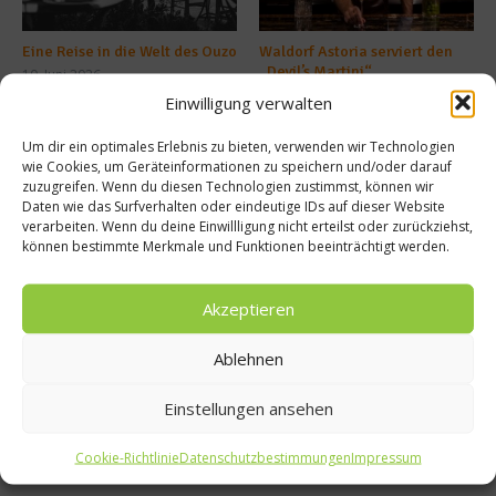
Eine Reise in die Welt des Ouzo
Waldorf Astoria serviert den
„Devil’s Martini“
10. Juni 2026
17. Mai 2026
Einwilligung verwalten
Um dir ein optimales Erlebnis zu bieten, verwenden wir Technologien
wie Cookies, um Geräteinformationen zu speichern und/oder darauf
Buchtipp
zuzugreifen. Wenn du diesen Technologien zustimmst, können wir
Daten wie das Surfverhalten oder eindeutige IDs auf dieser Website
verarbeiten. Wenn du deine Einwillligung nicht erteilst oder zurückziehst,
können bestimmte Merkmale und Funktionen beeinträchtigt werden.
Akzeptieren
Ablehnen
Einstellungen ansehen
Cookie-Richtlinie
Datenschutzbestimmungen
Impressum
Meistgelesen