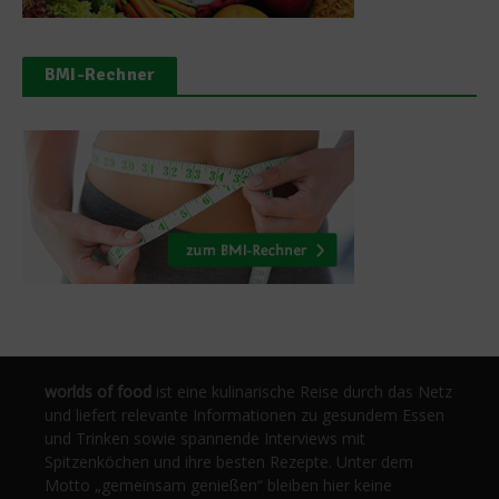
BMI-Rechner
worlds of food
ist eine kulinarische Reise durch das Netz
und liefert relevante Informationen zu gesundem Essen
und Trinken sowie spannende Interviews mit
Spitzenköchen und ihre besten Rezepte. Unter dem
Motto „gemeinsam genießen“ bleiben hier keine