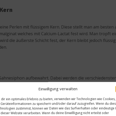
 Kern
eine Perlen mit flüssigem Kern. Diese stellt man am besten
malginat welches mit Calcium-Lactat fest wird. Man tropft 
wird die äußerste Schicht fest, der Kern bleibt jedoch flüs
den.
ahnesiphon aufbewahrt. Dabei werden die verschiedensten F
man den Schaum einfach aufsprühen. Es können ganze Cock
Einwilligung verwalten
dir ein optimales Erlebnis zu bieten, verwenden wir Technologien wie Cookies,
Geräteinformationen zu speichern und/oder darauf zuzugreifen. Wenn du die
hnologien zustimmst, können wir Daten wie das Surfverhalten oder eindeutige 
 dieser Website verarbeiten. Wenn du deine Einwillligung nicht erteilst oder