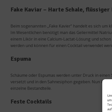
Fake Kaviar – Harte Schale, flüssiger
Beim sogenannten „Fake Kavier“ handelt es sich um kl
Im Wesentlichen benötigt man das Geliermittel Natriu
einem Likör in eine Calcium-Lactat-Lösung und schon 
werden und können für einen Cocktail verwendet wer
Espuma
Schäume oder Espumas werden unter Druck in einen S
versetzt und in den Sahnesiphon gegeben. Nun kann 
einzelne Bestandteile.
Um 
Feste Cocktails
um 
Tec
auf