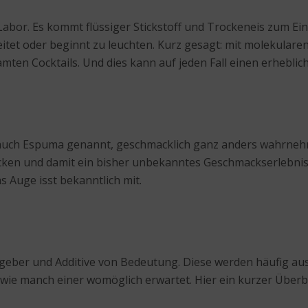
bor. Es kommt flüssiger Stickstoff und Trockeneis zum Eins
itet oder beginnt zu leuchten. Kurz gesagt: mit molekulare
samten Cocktails. Und dies kann auf jeden Fall einen erheb
uch Espuma genannt, geschmacklich ganz anders wahrnehme
ken und damit ein bisher unbekanntes Geschmackserlebnis e
 Auge isst bekanntlich mit.
rgeber und Additive von Bedeutung. Diese werden häufig au
 wie manch einer womöglich erwartet. Hier ein kurzer Überb