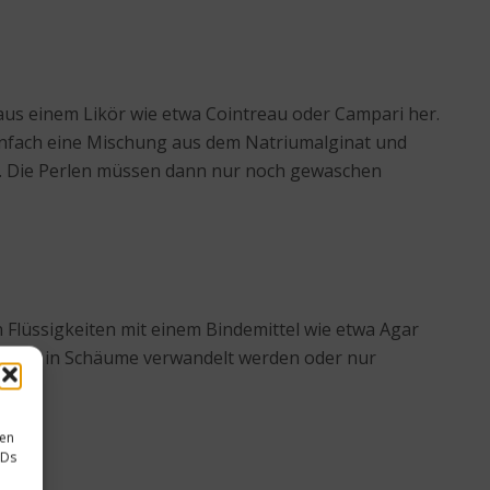
 aus einem Likör wie etwa Cointreau oder Campari her.
einfach eine Mischung aus dem Natriumalginat und
sig. Die Perlen müssen dann nur noch gewaschen
lüssigkeiten mit einem Bindemittel wie etwa Agar
tails in Schäume verwandelt werden oder nur
sen
IDs