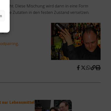
fgekocht. Diese Mischung wird dann in eine Form
nzelne Zutaten in den festen Zustand versetzen.
en
log
odpairing
.
t nur Lebensmittel