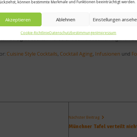
ückziehst, können bestimmte Merkmale und Funktionen beeinträchtigt werden.
e Agar verwendet und eine Lösung mit der weiteren Zutat au
hung. Auch hier kann man ganze Cocktails oder auch nur ei
Akzeptieren
Ablehnen
Einstellungen anseh
Cookie-Richtlinie
Datenschutzbestimmungen
Impressum
itan Bar, gibt Cocktail-Kurse und schreibt seinen eigenen B
or:
Cuisine Style Cocktails
,
Cocktail Aging
,
Infusionen
und
Fo
Nächster Beitrag
Münchner Tafel verteilt nich