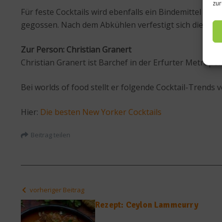
zur
Für feste Cocktails wird ebenfalls ein Bindemittel wi
gegossen. Nach dem Abkühlen verfestigt sich die Misc
Zur Person: Christian Granert
Christian Granert ist Barchef in der Erfurter Metropol
Bei worlds of food stellt er folgende Cocktail-Trends v
Hier:
Die besten New Yorker Cocktails
Beitrag teilen
vorheriger Beitrag
Rezept: Ceylon Lammcurry