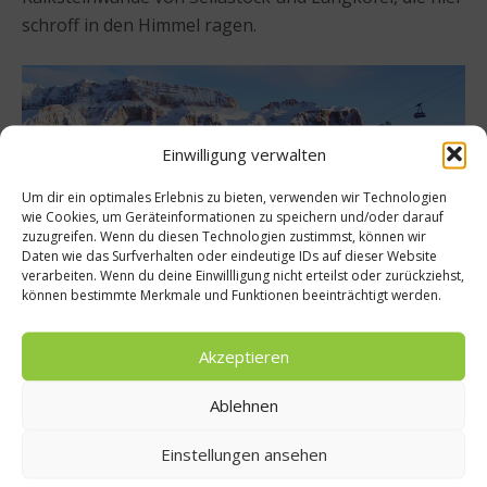
schroff in den Himmel ragen.
Einwilligung verwalten
Um dir ein optimales Erlebnis zu bieten, verwenden wir Technologien
wie Cookies, um Geräteinformationen zu speichern und/oder darauf
zuzugreifen. Wenn du diesen Technologien zustimmst, können wir
Daten wie das Surfverhalten oder eindeutige IDs auf dieser Website
verarbeiten. Wenn du deine Einwillligung nicht erteilst oder zurückziehst,
können bestimmte Merkmale und Funktionen beeinträchtigt werden.
Eine Einschränkung gibt es allerdings, die für die
Akzeptieren
Besichtigung des Mahatma Wine gilt: Nur Hausgäste
des Hotels La Perla oder des Restaurants La Stüa de
Ablehnen
Michil dürfen den Keller besichtigen. Vielleicht ist das
auch gut so, wäre der Andrang an Schaulustigen
Einstellungen ansehen
sonst doch ungemein höher.