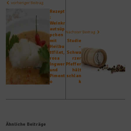
vorheriger Beitrag
Rezept
:
Weinkr
autsüp
Nächster Beitrag
pchen
mit
Studie
Heilbu
–
ttfilet,
Schwa
rosa
rzer
Ingwer
Pfeffer
und
hält
Piment
schlan
o
k
Ähnliche Beiträge