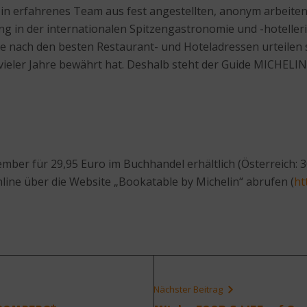
in erfahrenes Team aus fest angestellten, anonym arbeitend
g in der internationalen Spitzengastronomie und -hotellerie
che nach den besten Restaurant- und Hoteladressen urteilen
ieler Jahre bewährt hat. Deshalb steht der Guide MICHELIN f
ber für 29,95 Euro im Buchhandel erhältlich (Österreich: 3
ne über die Website „Bookatable by Michelin“ abrufen (
ht
Nächster Beitrag