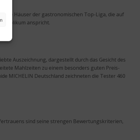
r viele Häuser der gastronomischen Top-Liga, die auf
en
s Publikum anspricht.
ebte Auszeichnung, dargestellt durch das Gesicht des
reitete Mahlzeiten zu einem besonders guten Preis-
 Guide MICHELIN Deutschland zeichneten die Tester 460
Vertrauens sind seine strengen Bewertungskriterien,