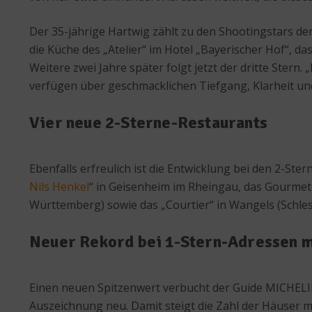
Der 35-jährige Hartwig zählt zu den Shootingstars d
die Küche des „Atelier“ im Hotel „Bayerischer Hof“, da
Weitere zwei Jahre später folgt jetzt der dritte Stern
verfügen über geschmacklichen Tiefgang, Klarheit und s
Vier neue 2-Sterne-Restaurants
Ebenfalls erfreulich ist die Entwicklung bei den 2-St
Nils Henkel
“ in Geisenheim im Rheingau, das Gourmet-
Württemberg) sowie das „Courtier“ in Wangels (Schle
Neuer Rekord bei 1-Stern-Adressen m
Einen neuen Spitzenwert verbucht der Guide MICHELI
Auszeichnung neu. Damit steigt die Zahl der Häuser 