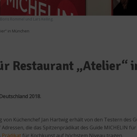
g, Boris Rommel und Lars Keiling.
lier“ in München
für Restaurant „Atelier“
Deutschland 2018.
ng von Küchenchef Jan Hartwig erhält von den Testern des
lf Adressen, die das Spitzenprädikat des Guide MICHELIN für 
s
Prädikat
für Kochkunst auf höchstem Niveau tragen.