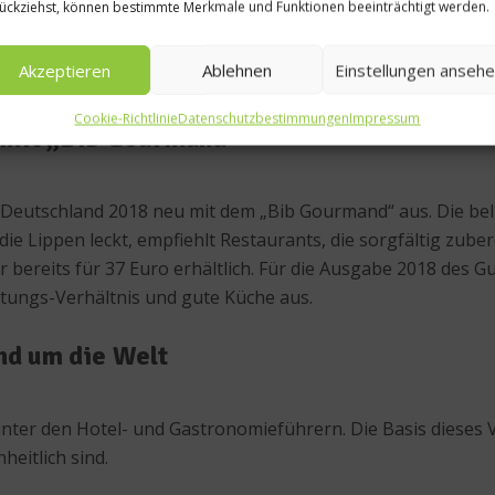
ückziehst, können bestimmte Merkmale und Funktionen beeinträchtigt werden.
finden sich auch im Guide MICHELIN Deutschland 2018 wiede
Akzeptieren
Ablehnen
Einstellungen anseh
 Atmosphäre bieten, ein Konzept, das besonders ein jüngere
Cookie-Richtlinie
Datenschutzbestimmungen
Impressum
 mit „Bib Gourmand“
Deutschland 2018 neu mit dem „Bib Gourmand“ aus. Die beli
ie Lippen leckt, empfiehlt Restaurants, die sorgfältig zube
r bereits für 37 Euro erhältlich. Für die Ausgabe 2018 des
stungs-Verhältnis und gute Küche aus.
nd um die Welt
unter den Hotel- und Gastronomieführern. Die Basis dieses 
heitlich sind.