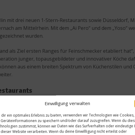
lin mit drei neuen 1-Stern-Restaurants sowie Düsseldorf, 
nach am Mittelrhein. Mit dem „Ai Pero“ und dem „Yoso“ wei
sgezeichnet wurden.
and als Ziel ersten Ranges für Feinschmecker etabliert hat“
eneration junger, topausgebildeter und innovativer Köche d
ste können aus einem breiten Spektrum von Küchenstilen un
eiter.
estaurants
Einwilligung verwalten
e, abwechslungsreiche und spannende Gastronomie zu Hause. 
dir ein optimales Erlebnis zu bieten, verwenden wir Technologien wie Cookies,
 ausschließlich vegetarische Gerichte anbieten. Während da
Geräteinformationen zu speichern und/oder darauf zuzugreifen. Wenn du die
plett auf vegetarische Küche umgestellt hatte, zeichneten
hnologien zustimmst, können wir Daten wie das Surfverhalten oder eindeutige 
 dieser Website verarbeiten. Wenn du deine Einwillligung nicht erteilst oder
 aus.