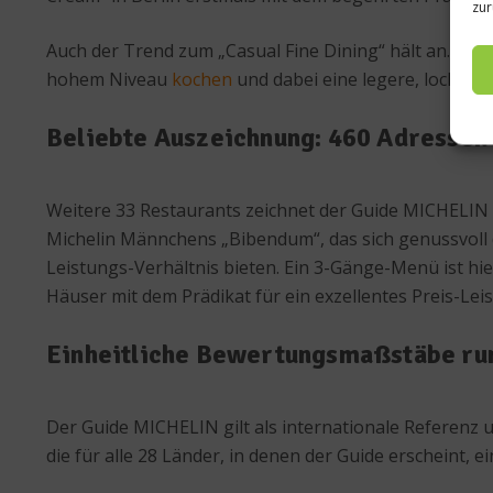
zur
Auch der Trend zum „Casual Fine Dining“ hält an. So 
hohem Niveau
kochen
und dabei eine legere, lockere
Beliebte Auszeichnung: 460 Adressen
Weitere 33 Restaurants zeichnet der Guide MICHELIN 
Michelin Männchens „Bibendum“, das sich genussvoll d
Leistungs-Verhältnis bieten. Ein 3-Gänge-Menü ist hie
Häuser mit dem Prädikat für ein exzellentes Preis-Lei
Einheitliche Bewertungsmaßstäbe ru
Der Guide MICHELIN gilt als internationale Referenz 
die für alle 28 Länder, in denen der Guide erscheint, ein