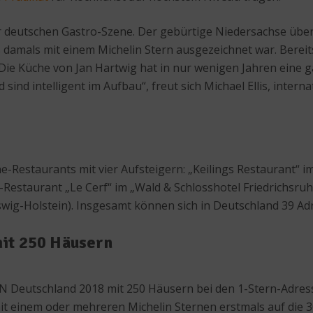
er deutschen Gastro-Szene. Der gebürtige Niedersachse übe
s damals mit einem Michelin Stern ausgezeichnet war. Bereits
. „Die Küche von Jan Hartwig hat in nur wenigen Jahren eine 
ind intelligent im Aufbau“, freut sich Michael Ellis, inter
erne-Restaurants mit vier Aufsteigern: „Keilings Restaurant
Restaurant „Le Cerf“ im „Wald & Schlosshotel Friedrichsruh
swig-Holstein). Insgesamt können sich in Deutschland 39 Ad
it 250 Häusern
N Deutschland 2018 mit 250 Häusern bei den 1-Stern-Adress
mit einem oder mehreren Michelin Sternen erstmals auf die