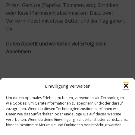
Pilzen, Gemüse (Paprika, Tomaten, etc.), Schinken
oder Käse (Parmesan) abschmecken. Dazu zwei
Vollkorn-Toast mit etwas Butter und der Tag gehört
Dir.
Guten Appetit und weiterhin viel Erfolg beim
Abnehmen
Beitrag teilen
Einwilligung verwalten
Um dir ein optimales Erlebnis zu bieten, verwenden wir Technologien
wie Cookies, um Geräteinformationen zu speichern und/oder darauf
zuzugreifen. Wenn du diesen Technologien zustimmst, können wir
vorheriger Beitrag
Nächster Beitrag
Daten wie das Surfverhalten oder eindeutige IDs auf dieser Website
verarbeiten. Wenn du deine Einwillligung nicht erteilst oder zurückziehst,
Wisse
Rezept
können bestimmte Merkmale und Funktionen beeinträchtigt werden.
nswert
:
es zu
Endivi