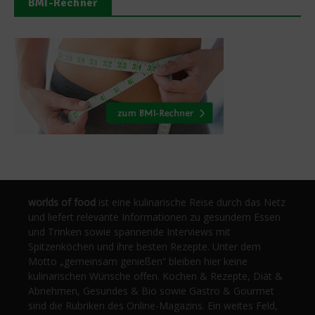
BMI-Rechner
worlds of food
ist eine kulinarische Reise durch das Netz
und liefert relevante Informationen zu gesundem Essen
und Trinken sowie spannende Interviews mit
Spitzenköchen und ihre besten Rezepte. Unter dem
Motto „gemeinsam genießen“ bleiben hier keine
kulinarischen Wünsche offen. Kochen & Rezepte, Diät &
Abnehmen, Gesundes & Bio sowie Gastro & Gourmet
sind die Rubriken des Online-Magazins. Ein weites Feld,