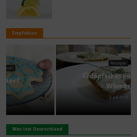
Empfohlen
Rezepte
Erdäpfelkas von Sarah
Wiener
3. Juli 2012
Was isst Deutschland