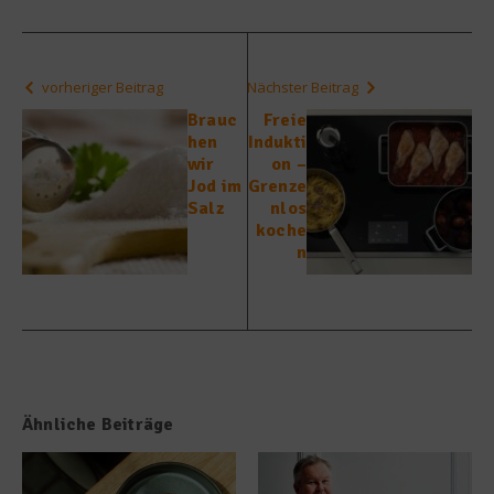
vorheriger Beitrag
Nächster Beitrag
Brauc
Freie
hen
Indukti
wir
on –
Jod im
Grenze
Salz
nlos
koche
n
Ähnliche Beiträge