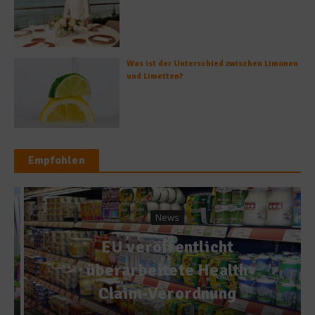
Was ist der Unterschied zwischen Limonen
und Limetten?
Empfohlen
News
EU veröffentlicht
überarbeitete Health
Claim-Verordnung