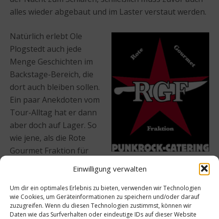
alles wieder abgebaut und im Laster verstaut werden.
Natürlich erlebt Ole
Plogstedt auch jede
Menge Geschichten im
Backstage-Bereich, die
dort auch bleiben sollen.
Ein paar Anekdoten vom
Tour-Alltag hat er dann
aber doch auf Lager. So
wie jene, als die Rote
Gourmet Fraktion für
Rammstein einst ein
Einwilligung verwalten
ganz besonderes Feuerwerk veranstaltete: Die
Um dir ein optimales Erlebnis zu bieten, verwenden wir Technologien
Garderobe von Rammstein wurde mit zahlreichen
wie Cookies, um Geräteinformationen zu speichern und/oder darauf
Grablichtern dekoriert und diese ein wenig zu nah
zuzugreifen. Wenn du diesen Technologien zustimmst, können wir
aneinandergestellt. Das Plastik schmolz, fing Feuer
Daten wie das Surfverhalten oder eindeutige IDs auf dieser Website