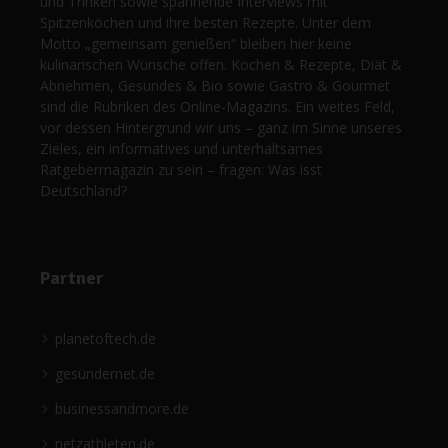
und Trinken sowie spannende Interviews mit
Spitzenköchen und ihre besten Rezepte. Unter dem
Motto „gemeinsam genießen“ bleiben hier keine
kulinarischen Wünsche offen. Kochen & Rezepte, Diät &
Abnehmen, Gesundes & Bio sowie Gastro & Gourmet
sind die Rubriken des Online-Magazins. Ein weites Feld,
vor dessen Hintergrund wir uns – ganz im Sinne unseres
Zieles, ein informatives und unterhaltsames
Ratgebermagazin zu sein – fragen: Was isst
Deutschland?
Partner
planetoftech.de
gesündernet.de
businessandmore.de
netzathleten.de