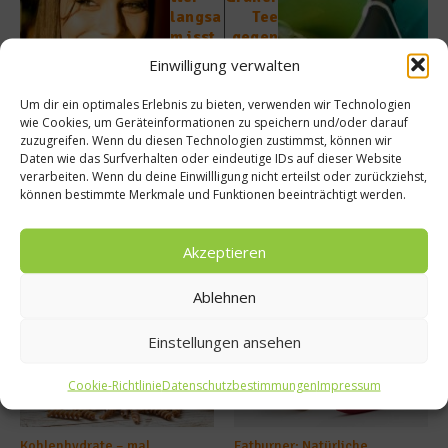
langsa
Tee
m isst,
gegen
bleibt
Bauchf
Einwilligung verwalten
schlan
ett
k
Um dir ein optimales Erlebnis zu bieten, verwenden wir Technologien
wie Cookies, um Geräteinformationen zu speichern und/oder darauf
zuzugreifen. Wenn du diesen Technologien zustimmst, können wir
Daten wie das Surfverhalten oder eindeutige IDs auf dieser Website
verarbeiten. Wenn du deine Einwillligung nicht erteilst oder zurückziehst,
können bestimmte Merkmale und Funktionen beeinträchtigt werden.
Akzeptieren
Ähnliche Beiträge
Ablehnen
Einstellungen ansehen
Cookie-Richtlinie
Datenschutzbestimmungen
Impressum
Kohlenhydrate – mal
Fatburner: Natürliche