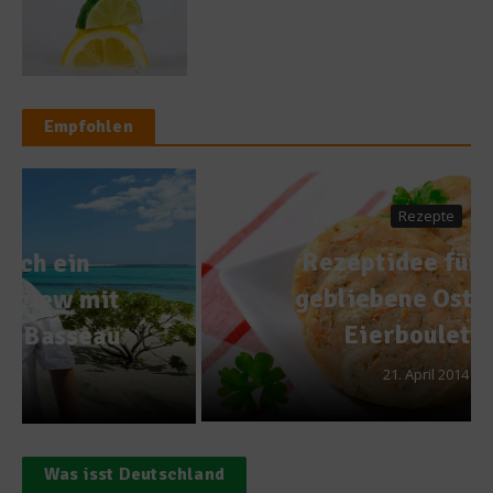
Empfohlen
Rezepte
Rezeptidee für übrig
gebliebene Ostereier:
Eierbouletten
21. April 2014
Was isst Deutschland