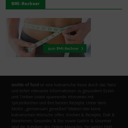
BMI-Rechner
worlds of food
ist eine kulinarische Reise durch das Netz
und liefert relevante Informationen zu gesundem Essen
und Trinken sowie spannende Interviews mit
Spitzenköchen und ihre besten Rezepte. Unter dem
Motto „gemeinsam genießen“ bleiben hier keine
kulinarischen Wünsche offen. Kochen & Rezepte, Diät &
Abnehmen, Gesundes & Bio sowie Gastro & Gourmet
sind die Rubriken des Online-Magazins. Ein weites Feld,