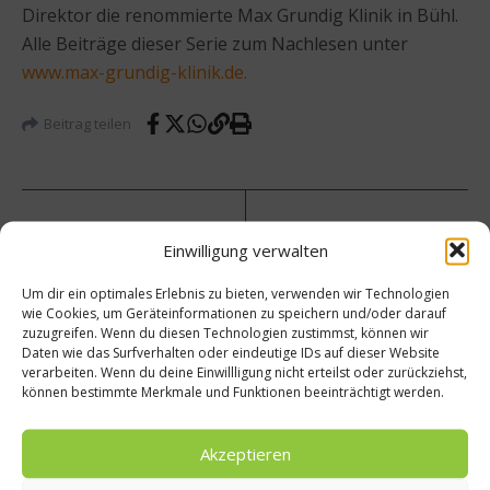
Direktor die renommierte Max Grundig Klinik in Bühl.
Alle Beiträge dieser Serie zum Nachlesen unter
www.max-grundig-klinik.de
.
Beitrag teilen
vorheriger Beitrag
Einwilligung verwalten
Das
Um dir ein optimales Erlebnis zu bieten, verwenden wir Technologien
Blaue
wie Cookies, um Geräteinformationen zu speichern und/oder darauf
Kochb
Nächster Beitrag
zuzugreifen. Wenn du diesen Technologien zustimmst, können wir
uch –
Daten wie das Surfverhalten oder eindeutige IDs auf dieser Website
Fischs
Klassi
verarbeiten. Wenn du deine Einwillligung nicht erteilst oder zurückziehst,
täbche
ker für
können bestimmte Merkmale und Funktionen beeinträchtigt werden.
n
Anfäng
selber
er und
mache
Fortge
Akzeptieren
n –
schritt
Rezept