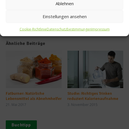
ene
Ablehnen
Einstellungen ansehen
Cookie-Richtlinie
Datenschutzbestimmungen
Impressum
Ähnliche Beiträge
Fatburner: Natürliche
Studie: Richtiges Trinken
Lebensmittel als Abnehmhelfer
reduziert Kalorienaufnahme
21. Mai 2017
3. November 2015
Buchtipp