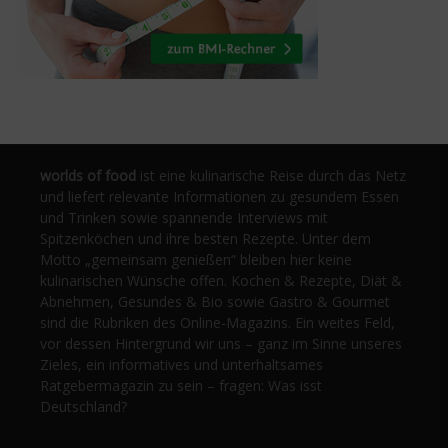
worlds of food
ist eine kulinarische Reise durch das Netz
und liefert relevante Informationen zu gesundem Essen
und Trinken sowie spannende Interviews mit
Spitzenköchen und ihre besten Rezepte. Unter dem
Motto „gemeinsam genießen“ bleiben hier keine
kulinarischen Wünsche offen. Kochen & Rezepte, Diät &
Abnehmen, Gesundes & Bio sowie Gastro & Gourmet
sind die Rubriken des Online-Magazins. Ein weites Feld,
vor dessen Hintergrund wir uns – ganz im Sinne unseres
Zieles, ein informatives und unterhaltsames
Ratgebermagazin zu sein – fragen: Was isst
Deutschland?