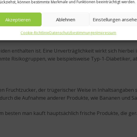
ückziehst, können bestimmte Merkmale und Funktionen beeinträchtigt werden.
ne Unverträglichkeit gegen Milchzucker. Oft tritt diese Int
t. Ungefähr jeder Siebte ist in Deutschland von der Laktos
Akzeptieren
Ablehnen
Einstellungen anseh
asien sind beispielsweise 98 Prozent der Bevölkerung nicht
Cookie-Richtlinie
Datenschutzbestimmungen
Impressum
eiden enthalten ist. Eine Unverträglichkeit wirkt sich hierbe
te Risikogruppen, wie beispielsweise Typ-1-Diabetiker, a
en Fruchtzucker, der trügerischer Weise in Inhaltsangaben s
urch die Aufnahme anderer Produkte, wie Bananen und Sala
esten man kauft hauptsächlich frische Produkte, die gera