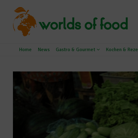
Zum Inhalt springen
Home
News
Gastro & Gourmet
Kochen & Reze