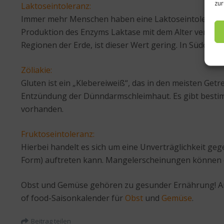
zur
Laktoseintoleranz:
Immer mehr Menschen haben eine Laktoseintoleranz, ei
Produktion des Enzyms Laktase mit dem Alter verringer
Regionen der Erde, ist dieser Wert gering. In Südost
Zöliakie:
Gluten ist ein „Klebereiweiß“, das in den meisten Getr
Entzündung der Dünndarmschleimhaut. Es gibt bestimm
vorhanden.
Fruktoseintoleranz:
Hierbei handelt es sich um eine Unverträglichkeit geg
Form) auftreten kann. Mangelerscheinungen können d
Obst und Gemüse gehören zu gesunder Ernährung! Am b
of food-Saisonkalender für
Obst
und
Gemüse
.
Beitrag teilen