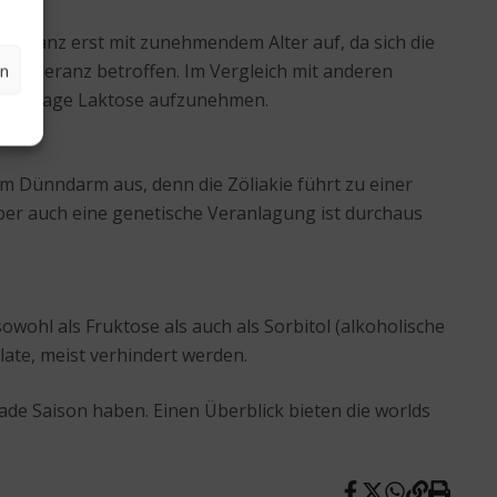
oleranz erst mit zunehmendem Alter auf, da sich die
eintoleranz betroffen. Im Vergleich mit anderen
en
 in der Lage Laktose aufzunehmen.
i im Dünndarm aus, denn die Zöliakie führt zu einer
ber auch eine genetische Veranlagung ist durchaus
owohl als Fruktose als auch als Sorbitol (alkoholische
te, meist verhindert werden.
de Saison haben. Einen Überblick bieten die worlds