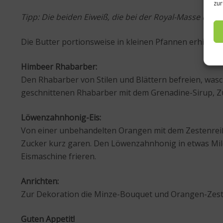
zur
Tipp: Die beiden Eiweiß, die bei der Royal-Masse übri
Die Butter portionsweise in kleinen Pfannen erhitzen
Himbeer Rhabarber:
Den Rhabarber von Stilen und Blättern befreien, was
geschnittenen Rhabarber mit dem Grenadine-Sirup, 
Löwenzahnhonig-Eis:
Von einer unbehandelten Orangen mit dem Zestenre
Zucker kurz garen. Den Löwenzahnhonig in etwas Milc
Eismaschine frieren.
Anrichten:
Zur Dekoration die Minze-Bouquet und Orangen-Zest
Guten Appetit!