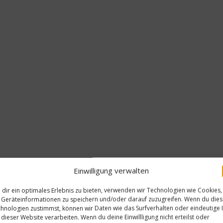
Einwilligung verwalten
ehandelte Zitronenschale fein reiben. Die Eigelbe vom Eiw
dir ein optimales Erlebnis zu bieten, verwenden wir Technologien wie Cookies,
Geräteinformationen zu speichern und/oder darauf zuzugreifen. Wenn du die
ne Zitronenschale, Milch und Eigelb in einer Schüssel ver
hnologien zustimmst, können wir Daten wie das Surfverhalten oder eindeutige 
 dieser Website verarbeiten. Wenn du deine Einwillligung nicht erteilst oder