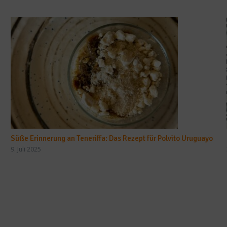
Süße Erinnerung an Teneriffa: Das Rezept für Polvito Uruguayo
9. Juli 2025