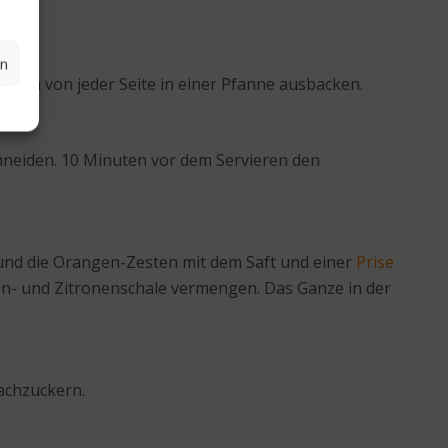
en
uten von jeder Seite in einer Pfanne ausbacken.
hneiden. 10 Minuten vor dem Servieren den
nd die Orangen-Zesten mit dem Saft und einer
Prise
en- und Zitronenschale vermengen. Das Ganze in der
achzuckern.