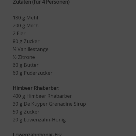
Zutaten (für 4 Personen)
180 g Mehl
200 g Milch
2 Eier
80 g Zucker
¼ Vanillestange
½ Zitrone
60 g Butter
60 g Puderzucker
Himbeer Rhabarber:
400 g Himbeer Rhabarber
30 g De Kuyper Grenadine Sirup
50 g Zucker
20 g Löwenzahn-Honig
Löwenzahnhonig-Eis: