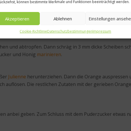
ückziehst, können bestimmte Merkmale und Funktionen beeinträchtigt werden.
g sind, können hier mit verwendet werden.
Akzeptieren
Ablehnen
Einstellungen anseh
. Die Pfannkuchenmasse zugeben. Die Pfannkuchen ca. 2 Min
Cookie-Richtlinie
Datenschutzbestimmungen
Impressum
chen und abtropfen. Dann schräg in 3 mm dicke Scheiben sc
Zucker und Honig
marinieren
.
ißer
Julienne
herunterziehen. Dann die Orange auspressen u
h auflösen. Die restlichen Zutaten mit der gerieben Orang
en anbei geben. Zum Schluss mit dem Puderzucker etwas n