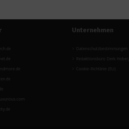
r
Unternehmen
ech.de
Datenschutzbestimmungen
net.de
Redaktionsbüro Derk Hober
andmore.de
Cookie-Richtlinie (EU)
ten.de
de
luxurious.com
ity.de