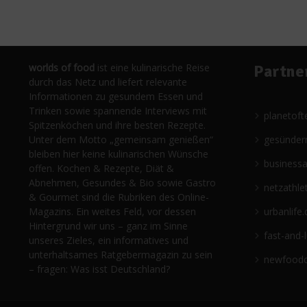
worlds of food
ist eine kulinarische Reise
Partne
durch das Netz und liefert relevante
Informationen zu gesundem Essen und
Trinken sowie spannende Interviews mit
planetoft
Spitzenköchen und ihre besten Rezepte.
Unter dem Motto „gemeinsam genießen“
gesünder
bleiben hier keine kulinarischen Wünsche
business
offen. Kochen & Rezepte, Diät &
Abnehmen, Gesundes & Bio sowie Gastro
netzathle
& Gourmet sind die Rubriken des Online-
Magazins. Ein weites Feld, vor dessen
urbanlife.
Hintergrund wir uns – ganz im Sinne
fast-and-
unseres Zieles, ein informatives und
unterhaltsames Ratgebermagazin zu sein
newfoodc
– fragen: Was isst Deutschland?