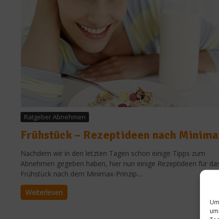
Ratgeber Abnehmen
Frühstück – Rezeptideen nach Minima
Nachdem wir in den letzten Tagen schon einige Tipps zum
Abnehmen gegeben haben, hier nun einige Rezeptideen für da
Frühstück nach dem Minimax-Prinzip....
Weiterlesen
Um 
um 