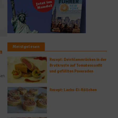
Meistgelesen
n
Rezept: Deichlammrücken in der
Brotkruste auf Tomatenconfit
und gefüllten Poveraden
sen
Rezept: Lachs-Ei-Röllchen