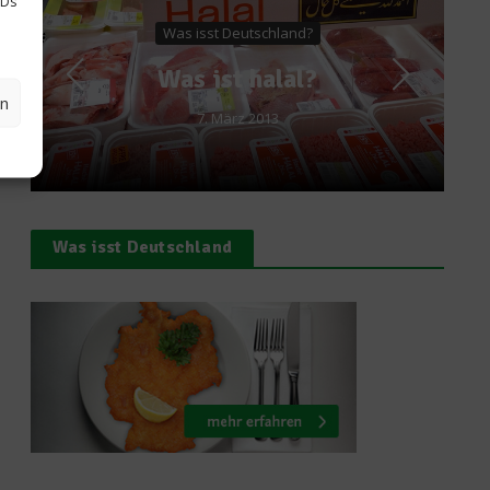
IDs
and?
Getränke
al?
The Future of Cocktai
en
19. Januar 2017
Was isst Deutschland