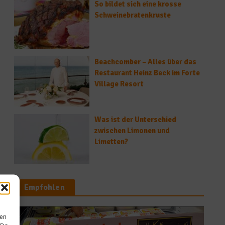
So bildet sich eine krosse
Schweinebratenkruste
Beachcomber – Alles über das
Restaurant Heinz Beck im Forte
Village Resort
Was ist der Unterschied
zwischen Limonen und
Limetten?
Empfohlen
sen