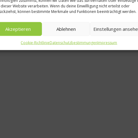
hnologien zustimmst, können wir Daten wie das Surfverhalten oder eindeutige 
 dieser Website verarbeiten. Wenn du deine Einwillligung nicht erteilst oder
Was isst Deutschl
ückziehst, können bestimmte Merkmale und Funktionen beeinträchtigt werden.
Was ist hal
Akzeptieren
Ablehnen
Einstellungen anseh
7. März 2013
Cookie-Richtlinie
Datenschutzbestimmungen
Impressum