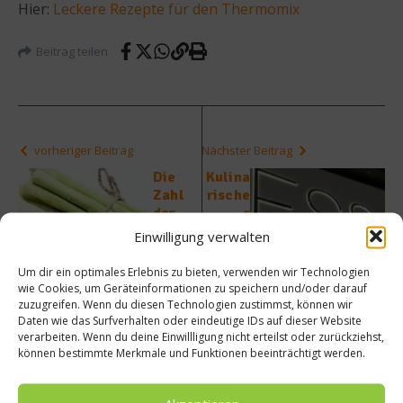
Hier:
Leckere Rezepte für den Thermomix
Beitrag teilen
vorheriger Beitrag
Nächster Beitrag
Die
Kulina
Zahl
rische
der
r
Woche
Somm
Einwilligung verwalten
–
er in
103.10
der
Um dir ein optimales Erlebnis zu bieten, verwenden wir Technologien
7
BMW
wie Cookies, um Geräteinformationen zu speichern und/oder darauf
Welt
zuzugreifen. Wenn du diesen Technologien zustimmst, können wir
Daten wie das Surfverhalten oder eindeutige IDs auf dieser Website
verarbeiten. Wenn du deine Einwillligung nicht erteilst oder zurückziehst,
können bestimmte Merkmale und Funktionen beeinträchtigt werden.