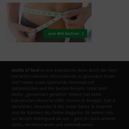
worlds of food
ist eine kulinarische Reise durch das Netz
und liefert relevante Informationen zu gesundem Essen
und Trinken sowie spannende Interviews mit
Spitzenköchen und ihre besten Rezepte. Unter dem
Motto „gemeinsam genießen“ bleiben hier keine
kulinarischen Wünsche offen. Kochen & Rezepte, Diät &
Abnehmen, Gesundes & Bio sowie Gastro & Gourmet
sind die Rubriken des Online-Magazins. Ein weites Feld,
vor dessen Hintergrund wir uns – ganz im Sinne unseres
Zieles, ein informatives und unterhaltsames