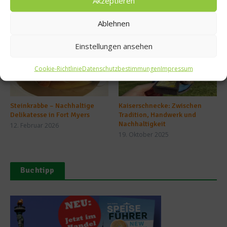
Akzeptieren
Ähnliche Beiträge
Ablehnen
Einstellungen ansehen
Cookie-Richtlinie
Datenschutzbestimmungen
Impressum
Steinkrabbe – Nachhaltige
Kaiserschnecke: Zwischen
Delikatesse in Fort Myers
Tradition, Handwerk und
Nachhaltigkeit
12. Februar 2026
19. Oktober 2025
Buchtipp