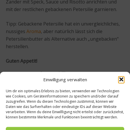
Zander mit Speck, Sauce und Risotto anrichten und
mit der restlichen gebackenen Petersilie garnieren.
Tipp: Gebackene Petersilie hat ein unvergleichliches,
nussiges
Aroma
, aber natürlich lässt sich die
Petersilienbutter als Alternative auch „ungebacken“
herstellen.
Guten Appetit!
Beitrag teilen
Einwilligung verwalten
Um dir ein optimales Erlebnis zu bieten, verwenden wir Technologien
wie Cookies, um Geräteinformationen zu speichern und/oder darauf
zuzugreifen. Wenn du diesen Technologien zustimmst, können wir
vorheriger Beitrag
Nächster Beitrag
Daten wie das Surfverhalten oder eindeutige IDs auf dieser Website
verarbeiten. Wenn du deine Einwillligung nicht erteilst oder zurückziehst,
Münch
App
können bestimmte Merkmale und Funktionen beeinträchtigt werden.
en ist
erkenn
Deutsc
t