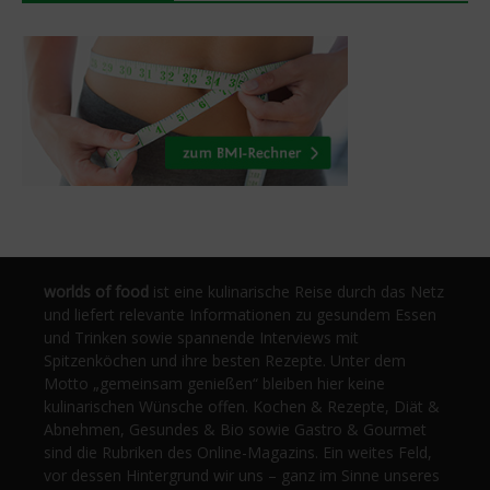
worlds of food
ist eine kulinarische Reise durch das Netz
und liefert relevante Informationen zu gesundem Essen
und Trinken sowie spannende Interviews mit
Spitzenköchen und ihre besten Rezepte. Unter dem
Motto „gemeinsam genießen“ bleiben hier keine
kulinarischen Wünsche offen. Kochen & Rezepte, Diät &
Abnehmen, Gesundes & Bio sowie Gastro & Gourmet
sind die Rubriken des Online-Magazins. Ein weites Feld,
vor dessen Hintergrund wir uns – ganz im Sinne unseres