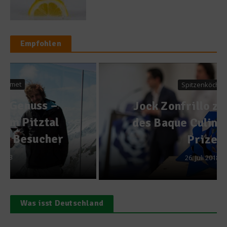
Empfohlen
Spitzenköche
Jock Zonfrillo zum Erhalt
des Baque Culinary World
Prize
26. Juli 2018
Was isst Deutschland