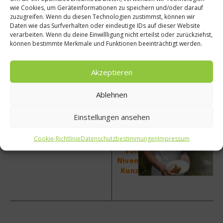
wie Cookies, um Geräteinformationen zu speichern und/oder darauf
zuzugreifen. Wenn du diesen Technologien zustimmst, können wir
Daten wie das Surfverhalten oder eindeutige IDs auf dieser Website
verarbeiten. Wenn du deine Einwillligung nicht erteilst oder zurückziehst,
können bestimmte Merkmale und Funktionen beeinträchtigt werden.
vorheriger Beitrag
Nächster Beitrag
Kann
Kulina
man
rische
Akzeptieren
durch
r
Wasse
Jakobs
Ablehnen
r
weg:
trinke
Kalbsb
Einstellungen ansehen
n
äckch
abneh
en-
Cookie-Richtlinie
Datenschutzbestimmungen
Impressum
men?
Rezept
von
Niven
Kunz