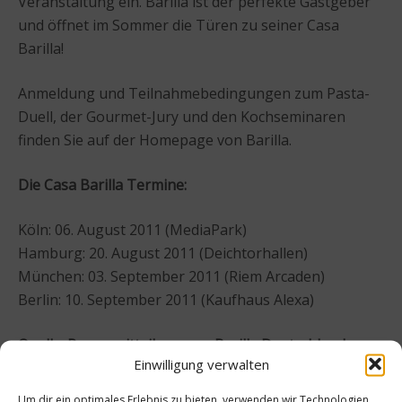
Veranstaltung ein. Barilla ist der perfekte Gastgeber
und öffnet im Sommer die Türen zu seiner Casa
Barilla!
Anmeldung und Teilnahmebedingungen zum Pasta-
Duell, der Gourmet-Jury und den Kochseminaren
finden Sie auf der Homepage von Barilla.
Die Casa Barilla Termine:
Köln: 06. August 2011 (MediaPark)
Hamburg: 20. August 2011 (Deichtorhallen)
München: 03. September 2011 (Riem Arcaden)
Berlin: 10. September 2011 (Kaufhaus Alexa)
Quelle: Pressemitteilung von Barilla Deutschland
Einwilligung verwalten
Beitrag teilen
Um dir ein optimales Erlebnis zu bieten, verwenden wir Technologien