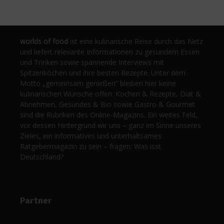
worlds of food
ist eine kulinarische Reise durch das Netz
und liefert relevante Informationen zu gesundem Essen
und Trinken sowie spannende Interviews mit
Spitzenköchen und ihre besten Rezepte. Unter dem
Motto „gemeinsam genießen“ bleiben hier keine
kulinarischen Wünsche offen. Kochen & Rezepte, Diät &
Abnehmen, Gesundes & Bio sowie Gastro & Gourmet
sind die Rubriken des Online-Magazins. Ein weites Feld,
vor dessen Hintergrund wir uns – ganz im Sinne unseres
Zieles, ein informatives und unterhaltsames
Ratgebermagazin zu sein – fragen: Was isst
Deutschland?
Partner