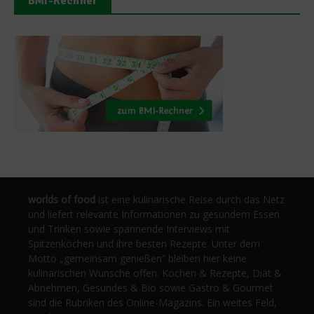
BMI-Rechner
worlds of food
ist eine kulinarische Reise durch das Netz
und liefert relevante Informationen zu gesundem Essen
und Trinken sowie spannende Interviews mit
Spitzenköchen und ihre besten Rezepte. Unter dem
Motto „gemeinsam genießen“ bleiben hier keine
kulinarischen Wünsche offen. Kochen & Rezepte, Diät &
Abnehmen, Gesundes & Bio sowie Gastro & Gourmet
sind die Rubriken des Online-Magazins. Ein weites Feld,