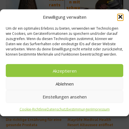
n mit
rants
schwa
2016 –
rzem
Platz
Einwilligung verwalten
Eis
51 bis
100
Um dir ein optimales Erlebnis zu bieten, verwenden wir Technologien
wie Cookies, um Geräteinformationen zu speichern und/oder darauf
zuzugreifen. Wenn du diesen Technologien zustimmst, können wir
Daten wie das Surfverhalten oder eindeutige IDs auf dieser Website
verarbeiten. Wenn du deine Einwillligung nicht erteilst oder zurückziehst,
können bestimmte Merkmale und Funktionen beeinträchtigt werden.
Ähnliche Beiträge
Akzeptieren
Ablehnen
Einstellungen ansehen
Cookie-Richtlinie
Datenschutzbestimmungen
Impressum
Die richtige Ernährung für eine
Mayrlife Medical Health
gesunde Prostata
Resort Altaussee eröffnet