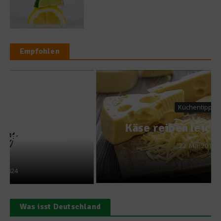
Empfohlen
Küchentipps
Käse reiben leicht gemacht
22. Mai 2015
Was isst Deutschland