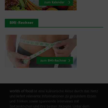
BMI-Rechner
worlds of food
ist eine kulinarische Reise durch das Netz
und liefert relevante Informationen zu gesundem Essen
und Trinken sowie spannende Interviews mit
Spitzenköchen und ihre besten Rezepte. Unter dem