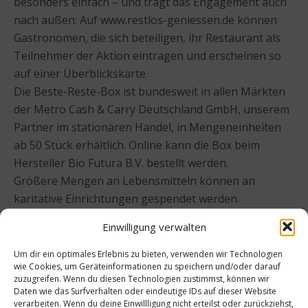
besonders einfach – und trägt das Engagement auch
nach außen: Auf www.restlos-geniessen.de können
Gastronomen, die sich beteiligen, ihr Restaurant als
Teilnehmer der Aktion eintragen und erscheinen so
auf einer Überblickskarte.
Die Beste-Reste-Box ist bundesweit in allen Märkten
der Metro Cash & Carry Deutschland GmbH, unserem
Partner im stationären Handel, in Mengeneinheiten
ab 50 Stück erhältlich. Online kann die Box beim
Hersteller Bio Futura B.V. bestellt werden.
Größere Mengen an Lebensmitteln können an
karitative Einrichtungen gespendet werden.
Einwilligung verwalten
Beitrag teilen
Um dir ein optimales Erlebnis zu bieten, verwenden wir Technologien
wie Cookies, um Geräteinformationen zu speichern und/oder darauf
zuzugreifen. Wenn du diesen Technologien zustimmst, können wir
Daten wie das Surfverhalten oder eindeutige IDs auf dieser Website
verarbeiten. Wenn du deine Einwillligung nicht erteilst oder zurückziehst,
vorheriger Beitrag
Nächster Beitrag