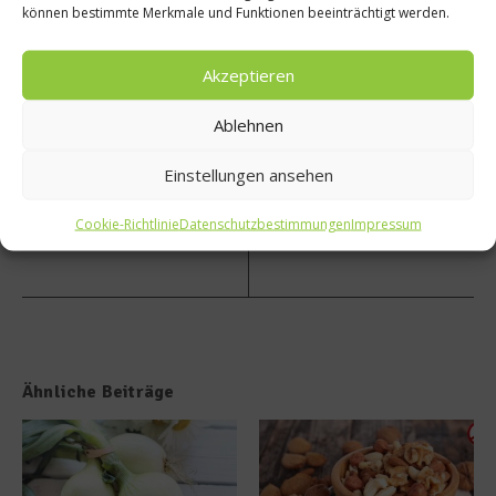
können bestimmte Merkmale und Funktionen beeinträchtigt werden.
Klassi
Refuge
scher
es
Akzeptieren
Waffel
Welco
teig
me –
Kiezkü
Ablehnen
che
goes
Einstellungen ansehen
intern
ationa
Cookie-Richtlinie
Datenschutzbestimmungen
Impressum
l
Ähnliche Beiträge