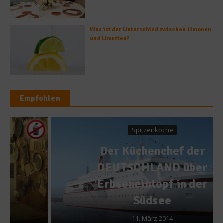
Was ist der Unterschied zwischen Limonen
und Limetten?
Empfohlen
Spitzenköche
Der Küchenchef der
DEUTSCHLAND über
Erbseneintopf in der
Südsee
11. März 2014