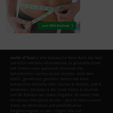
worlds of food
ist eine kulinarische Reise durch das Netz
und liefert relevante Informationen zu gesundem Essen
und Trinken sowie spannende Interviews mit
Spitzenköchen und ihre besten Rezepte. Unter dem
Motto „gemeinsam genießen“ bleiben hier keine
kulinarischen Wünsche offen. Kochen & Rezepte, Diät &
Abnehmen, Gesundes & Bio sowie Gastro & Gourmet
sind die Rubriken des Online-Magazins. Ein weites Feld,
vor dessen Hintergrund wir uns – ganz im Sinne unseres
Zieles, ein informatives und unterhaltsames
Ratgebermagazin zu sein – fragen: Was isst