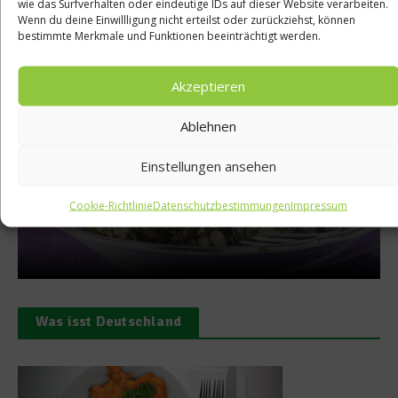
wie das Surfverhalten oder eindeutige IDs auf dieser Website verarbeiten.
Wenn du deine Einwillligung nicht erteilst oder zurückziehst, können
bestimmte Merkmale und Funktionen beeinträchtigt werden.
Empfohlen
Akzeptieren
Ablehnen
Rezepte
?
Rezept: Wurzelgemüse
Einstellungen ansehen
l
dem Ofen mit Minzpe
Cookie-Richtlinie
Datenschutzbestimmungen
Impressum
15. Oktober 2014
Was isst Deutschland