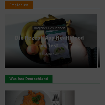
Empfohlen
Kochen & Rezepte
Rezept der Woche – Thai-
Curry von David Klemperer
2. November 2010
Was isst Deutschland