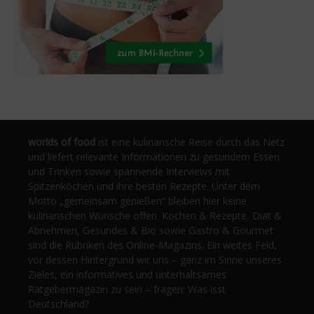
worlds of food
ist eine kulinarische Reise durch das Netz
und liefert relevante Informationen zu gesundem Essen
und Trinken sowie spannende Interviews mit
Spitzenköchen und ihre besten Rezepte. Unter dem
Motto „gemeinsam genießen“ bleiben hier keine
kulinarischen Wünsche offen. Kochen & Rezepte, Diät &
Abnehmen, Gesundes & Bio sowie Gastro & Gourmet
sind die Rubriken des Online-Magazins. Ein weites Feld,
vor dessen Hintergrund wir uns – ganz im Sinne unseres
Zieles, ein informatives und unterhaltsames
Ratgebermagazin zu sein – fragen: Was isst
Deutschland?