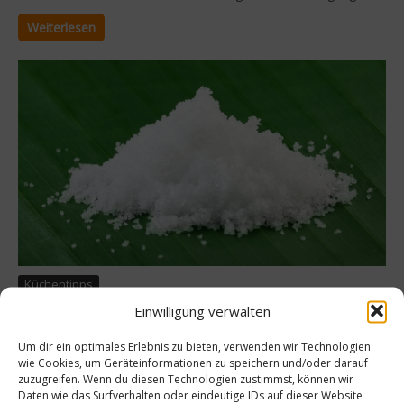
Weiterlesen
Küchentipps
Einwilligung verwalten
Küchentipps – Wozu kann man Salz
verwenden
Um dir ein optimales Erlebnis zu bieten, verwenden wir Technologien
wie Cookies, um Geräteinformationen zu speichern und/oder darauf
Salz verleiht Speisen die nötige Würze, das ist klar. Wofür man
zuzugreifen. Wenn du diesen Technologien zustimmst, können wir
Salz in der Küche aber noch gebrauchen kann, das verrät eine
Daten wie das Surfverhalten oder eindeutige IDs auf dieser Website