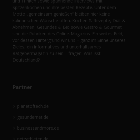
und Trinken sowie spannende Interviews mit
Spitzenköchen und ihre besten Rezepte. Unter dem
Motto „gemeinsam genießen“ bleiben hier keine
kulinarischen Wünsche offen. Kochen & Rezepte, Diät &
Abnehmen, Gesundes & Bio sowie Gastro & Gourmet
sind die Rubriken des Online-Magazins. Ein weites Feld,
vor dessen Hintergrund wir uns – ganz im Sinne unseres
Zieles, ein informatives und unterhaltsames
Ratgebermagazin zu sein – fragen: Was isst
Deutschland?
Partner
planetoftech.de
gesündernet.de
businessandmore.de
netzathleten.de