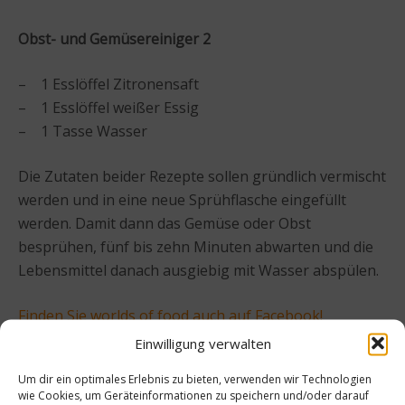
Obst- und Gemüsereiniger 2
– 1 Esslöffel Zitronensaft
– 1 Esslöffel weißer Essig
– 1 Tasse Wasser
Die Zutaten beider Rezepte sollen gründlich vermischt
werden und in eine neue Sprühflasche eingefüllt
werden. Damit dann das Gemüse oder Obst
besprühen, fünf bis zehn Minuten abwarten und die
Lebensmittel danach ausgiebig mit Wasser abspülen.
Finden Sie worlds of food auch auf Facebook!
Einwilligung verwalten
Beitrag teilen
Um dir ein optimales Erlebnis zu bieten, verwenden wir Technologien
wie Cookies, um Geräteinformationen zu speichern und/oder darauf