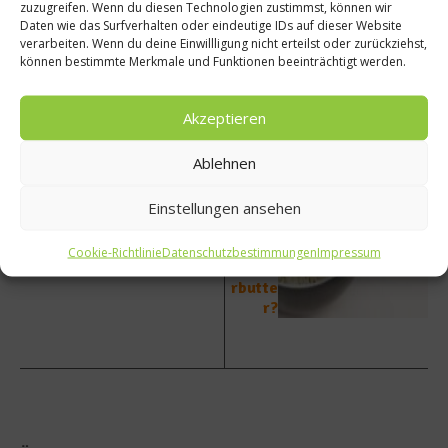
zuzugreifen. Wenn du diesen Technologien zustimmst, können wir
Daten wie das Surfverhalten oder eindeutige IDs auf dieser Website
verarbeiten. Wenn du deine Einwillligung nicht erteilst oder zurückziehst,
vorheriger Beitrag
Nächster Beitrag
können bestimmte Merkmale und Funktionen beeinträchtigt werden.
Ernähr
Kräute
ungsti
rbutte
Akzeptieren
pps
r
fürs
selbst
Ablehnen
Büro
gemac
ht –
Einstellungen ansehen
Wie
macht
man
Cookie-Richtlinie
Datenschutzbestimmungen
Impressum
Kräute
rbutte
r?