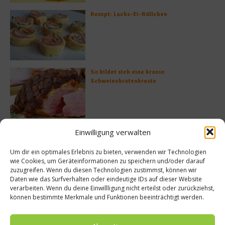
Rezept: Lachs-Ei-Röllchen
So bildet sich eine krosse
Schweinebratenkruste
Beachcomber – Alles über das Restaurant
Einwilligung verwalten
Heinz Beck im Forte Village Resort
Um dir ein optimales Erlebnis zu bieten, verwenden wir Technologien
wie Cookies, um Geräteinformationen zu speichern und/oder darauf
zuzugreifen. Wenn du diesen Technologien zustimmst, können wir
Daten wie das Surfverhalten oder eindeutige IDs auf dieser Website
verarbeiten. Wenn du deine Einwillligung nicht erteilst oder zurückziehst,
Was ist der Unterschied zwischen Limonen
können bestimmte Merkmale und Funktionen beeinträchtigt werden.
und Limetten?