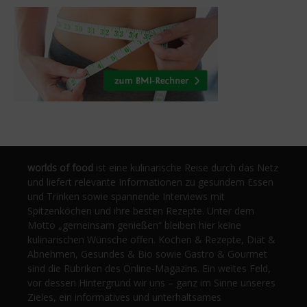
worlds of food
ist eine kulinarische Reise durch das Netz
und liefert relevante Informationen zu gesundem Essen
und Trinken sowie spannende Interviews mit
Spitzenköchen und ihre besten Rezepte. Unter dem
Motto „gemeinsam genießen“ bleiben hier keine
kulinarischen Wünsche offen. Kochen & Rezepte, Diät &
Abnehmen, Gesundes & Bio sowie Gastro & Gourmet
sind die Rubriken des Online-Magazins. Ein weites Feld,
vor dessen Hintergrund wir uns – ganz im Sinne unseres
Zieles, ein informatives und unterhaltsames