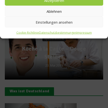
Akzeptieren
Ablehnen
Empfohlen
Einstellungen ansehen
Cookie-Richtlinie
Datenschutzbestimmungen
Impressum
News
 Douce
Kulinarischer Sommer
Alta Badia
8. Mai 2023
Was isst Deutschland