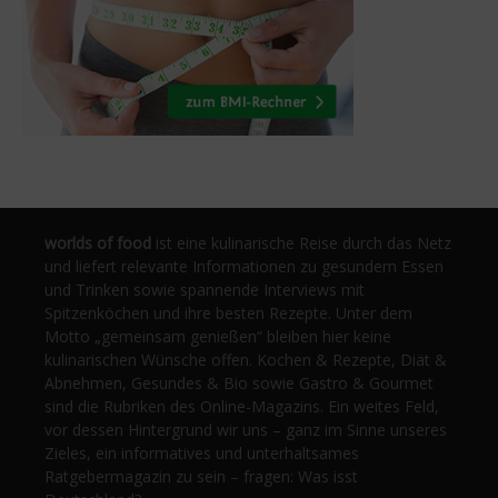
worlds of food
ist eine kulinarische Reise durch das Netz
und liefert relevante Informationen zu gesundem Essen
und Trinken sowie spannende Interviews mit
Spitzenköchen und ihre besten Rezepte. Unter dem
Motto „gemeinsam genießen“ bleiben hier keine
kulinarischen Wünsche offen. Kochen & Rezepte, Diät &
Abnehmen, Gesundes & Bio sowie Gastro & Gourmet
sind die Rubriken des Online-Magazins. Ein weites Feld,
vor dessen Hintergrund wir uns – ganz im Sinne unseres
Zieles, ein informatives und unterhaltsames
Ratgebermagazin zu sein – fragen: Was isst