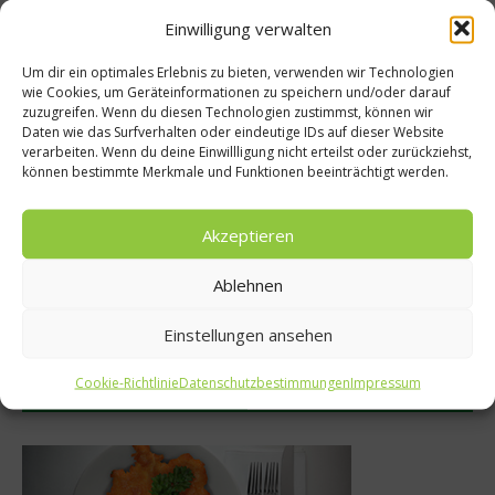
Einwilligung verwalten
Empfohlen
Um dir ein optimales Erlebnis zu bieten, verwenden wir Technologien
wie Cookies, um Geräteinformationen zu speichern und/oder darauf
zuzugreifen. Wenn du diesen Technologien zustimmst, können wir
nköche
Daten wie das Surfverhalten oder eindeutige IDs auf dieser Website
Rezepte
verarbeiten. Wenn du deine Einwillligung nicht erteilst oder zurückziehst,
it Alexander
können bestimmte Merkmale und Funktionen beeinträchtigt werden.
Chicken Tikka Ma
Exklusiv von
Rezept von Gag
Akzeptieren
t&STYLE
18. April 202
Ablehnen
ber 2011
Einstellungen ansehen
Cookie-Richtlinie
Datenschutzbestimmungen
Impressum
Was isst Deutschland