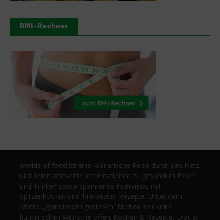
BMI-Rechner
worlds of food
ist eine kulinarische Reise durch das Netz
und liefert relevante Informationen zu gesundem Essen
und Trinken sowie spannende Interviews mit
Spitzenköchen und ihre besten Rezepte. Unter dem
Motto „gemeinsam genießen“ bleiben hier keine
kulinarischen Wünsche offen. Kochen & Rezepte, Diät &