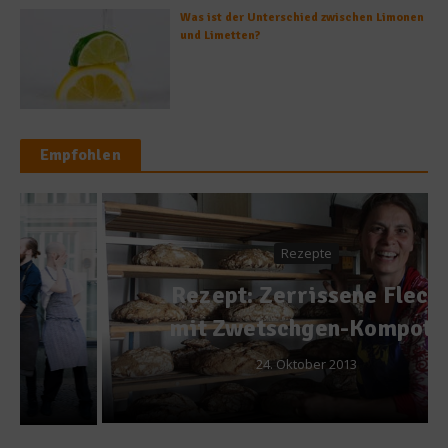
Was ist der Unterschied zwischen Limonen
und Limetten?
Empfohlen
Rezepte
Rezept: Zerrissene Fleck
mit Zwetschgen-Kompott
24. Oktober 2013