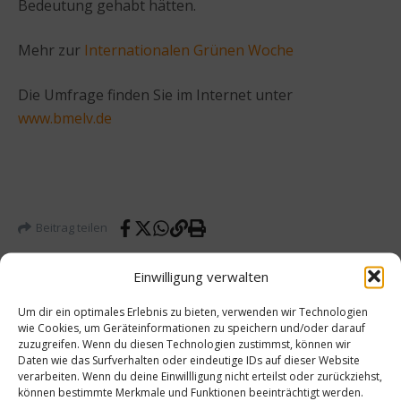
Bedeutung gehabt hätten.
Mehr zur
Internationalen Grünen Woche
Die Umfrage finden Sie im Internet unter
www.bmelv.de
Beitrag teilen
Einwilligung verwalten
Um dir ein optimales Erlebnis zu bieten, verwenden wir Technologien
vorheriger Beitrag
Nächster Beitrag
wie Cookies, um Geräteinformationen zu speichern und/oder darauf
zuzugreifen. Wenn du diesen Technologien zustimmst, können wir
Grüne
Intervi
Daten wie das Surfverhalten oder eindeutige IDs auf dieser Website
s Thai-
ew mit
verarbeiten. Wenn du deine Einwillligung nicht erteilst oder zurückziehst,
Curry
Steffe
können bestimmte Merkmale und Funktionen beeinträchtigt werden.