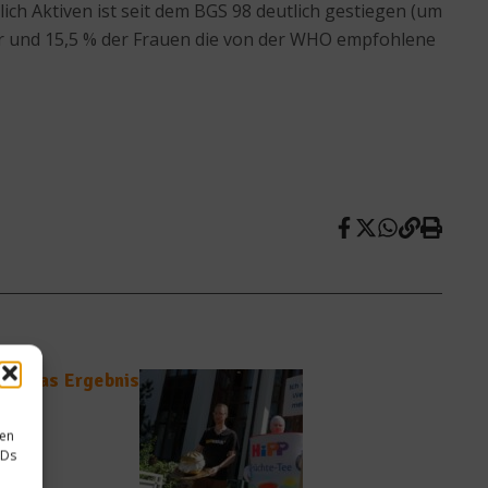
ich Aktiven ist seit dem BGS 98 deutlich gestiegen (um
er und 15,5 % der Frauen die von der WHO empfohlene
2 – Das Ergebnis
sen
IDs