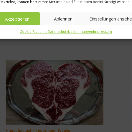
ückziehst, können bestimmte Merkmale und Funktionen beeinträchtigt werden.
Akzeptieren
Ablehnen
Einstellungen anseh
Cookie-Richtlinie
Datenschutzbestimmungen
Impressum
Fleischeslust – Tegernseer Wagyu