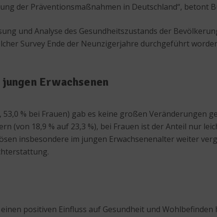
klung der Präventionsmaßnahmen in Deutschland“, betont B
assung und Analyse des Gesundheitszustands der Bevölkeru
 solcher Survey Ende der Neunzigerjahre durchgeführt word
i jungen Erwachsenen
, 53,0 % bei Frauen) gab es keine großen Veränderungen ge
n (von 18,9 % auf 23,3 %), bei Frauen ist der Anteil nur leic
pösen insbesondere im jungen Erwachsenenalter weiter vergr
hterstattung.
r einen positiven Einfluss auf Gesundheit und Wohlbefinden