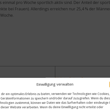
nmal pro Woche sportlich aktiv sind. Der Anteil der sportl
te bei Frauen). Allerdings erreichen nur 25,4 % der Männ
o Woche.
Nächster Beitrag
Einwilligung verwalten
Der Goldene Windbeutel 201
dir ein optimales Erlebnis zu bieten, verwenden wir Technologien wie Cookies,
Geräteinformationen zu speichern und/oder darauf zuzugreifen. Wenn du die
hnologien zustimmst, können wir Daten wie das Surfverhalten oder eindeutige 
 dieser Website verarbeiten. Wenn du deine Einwillligung nicht erteilst oder