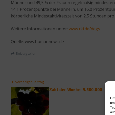
Männer und 49,5 % der Frauen regelmäßig mindestens ei
14,1 Prozentpunkte bei Männern, um 16,0 Prozentpunk
körperliche Mindestaktivitätszeit von 2,5 Stunden pr
Weitere Informationen unter:
www.rki.de/degs
Quelle: www.humannews.de
Beitrag teilen
vorheriger Beitrag
Zahl der Woche: 9.500.000
Um 
um 
Tec
auf