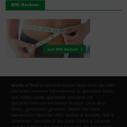
BMI-Rechner
worlds of food
ist eine kulinarische Reise durch das Netz
und liefert relevante Informationen zu gesundem Essen
und Trinken sowie spannende Interviews mit
Spitzenköchen und ihre besten Rezepte. Unter dem
Motto „gemeinsam genießen“ bleiben hier keine
kulinarischen Wünsche offen. Kochen & Rezepte, Diät &
Abnehmen, Gesundes & Bio sowie Gastro & Gourmet
sind die Rubriken des Online-Magazins. Ein weites Feld,