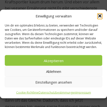
Kraftsportler kaum drum herum. Und eben vor allem
bei veganer Ernährung nicht.Es gibt verschiedenste
pflanzliche Proteinpulver. Beispielsweise
Einwilligung verwalten
Erbsenprotein, Reisprotein oder Soja Isolat. Damit
Um dir ein optimales Erlebnis zu bieten, verwenden wir Technologien
werde ich mich in den nächsten zwei, drei Monaten
wie Cookies, um Geräteinformationen zu speichern und/oder darauf
noch intensiv auseinander setzen, um
zuzugreifen. Wenn du diesen Technologien zustimmst, können wir
Daten wie das Surfverhalten oder eindeutige IDs auf dieser Website
herauszufinden, was für mich die optimalen
verarbeiten. Wenn du deine Einwillligung nicht erteilst oder zurückziehst,
Proteinquellen sind.
können bestimmte Merkmale und Funktionen beeinträchtigt werden.
worlds of food: Wird der Essensplan bei veganer
Akzeptieren
Ernährung nicht etwas eintönig?
Ablehnen
Patrik Baboumian: Das denken die Meisten, aber
eigentlich ist das Gegenteil der Fall – zumindest habe
Einstellungen ansehen
ich diese Erfahrung gemacht. Früher habe ich immer
Cookie-Richtlinie
Datenschutzbestimmungen
Impressum
gegessen worauf ich gerade Lust hatte und das war
dann oft das Gleiche. Dadurch, dass ich jetzt
gezwungen bin, meine ganze Ernährung immer noch