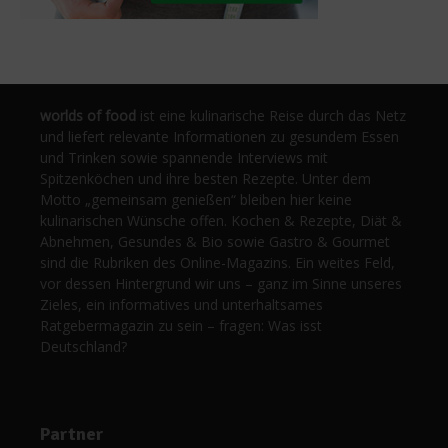
worlds of food
ist eine kulinarische Reise durch das Netz
und liefert relevante Informationen zu gesundem Essen
und Trinken sowie spannende Interviews mit
Spitzenköchen und ihre besten Rezepte. Unter dem
Motto „gemeinsam genießen“ bleiben hier keine
kulinarischen Wünsche offen. Kochen & Rezepte, Diät &
Abnehmen, Gesundes & Bio sowie Gastro & Gourmet
sind die Rubriken des Online-Magazins. Ein weites Feld,
vor dessen Hintergrund wir uns – ganz im Sinne unseres
Zieles, ein informatives und unterhaltsames
Ratgebermagazin zu sein – fragen: Was isst
Deutschland?
Partner