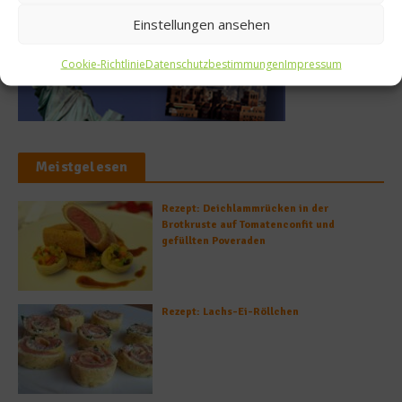
Einstellungen ansehen
Cookie-Richtlinie
Datenschutzbestimmungen
Impressum
Meistgelesen
Rezept: Deichlammrücken in der
Brotkruste auf Tomatenconfit und
gefüllten Poveraden
Rezept: Lachs-Ei-Röllchen