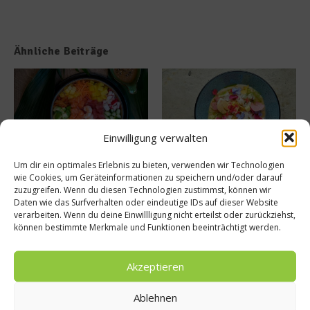
Ähnliche Beiträge
Einwilligung verwalten
Um dir ein optimales Erlebnis zu bieten, verwenden wir Technologien
MAUI eröffnet neue
50 Best Discovery präsentiert
wie Cookies, um Geräteinformationen zu speichern und/oder darauf
Sommerterrasse im
globales Update 2026
zuzugreifen. Wenn du diesen Technologien zustimmst, können wir
Ludwigpalais
17. Juli 2026
Daten wie das Surfverhalten oder eindeutige IDs auf dieser Website
27. Juli 2026
verarbeiten. Wenn du deine Einwillligung nicht erteilst oder zurückziehst,
können bestimmte Merkmale und Funktionen beeinträchtigt werden.
Buchtipp
Akzeptieren
Ablehnen