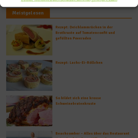
Meistgelesen
Rezept: Deichlammrücken in der
Brotkruste auf Tomatenconfit und
gefüllten Poveraden
Rezept: Lachs-Ei-Röllchen
So bildet sich eine krosse
Schweinebratenkruste
Beachcomber – Alles über das Restaurant