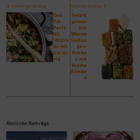
vorheriger Beitrag
Nächster Beitrag
One
Selbst
Pot
gemac
Pasta
hte
All
Würzm
´Allfre
ischun
do mit
gen:
Salsic
Koche
cia
n mit
Aroma
Bombe
n
Ähnliche Beiträge