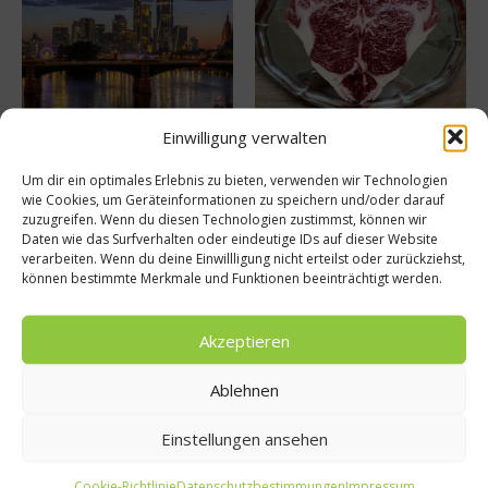
Frankfurt wird Gastgeber der
Fleischeslust – Tegernseer
Einwilligung verwalten
Michelin Guide Ceremony
Wagyu
17. Februar 2025
28. September 2023
Um dir ein optimales Erlebnis zu bieten, verwenden wir Technologien
wie Cookies, um Geräteinformationen zu speichern und/oder darauf
zuzugreifen. Wenn du diesen Technologien zustimmst, können wir
Daten wie das Surfverhalten oder eindeutige IDs auf dieser Website
Buchtipp
verarbeiten. Wenn du deine Einwillligung nicht erteilst oder zurückziehst,
können bestimmte Merkmale und Funktionen beeinträchtigt werden.
Akzeptieren
Ablehnen
Einstellungen ansehen
Cookie-Richtlinie
Datenschutzbestimmungen
Impressum