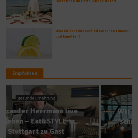
Heinz Beck im Forte Village Resort
Was ist der Unterschied zwischen Limonen
und Limetten?
Empfohlen
Gastro & Gourmet
Wir haben Spaß, weil es gut
schmeckt – SCALA Hotel &
Restaurant Jena