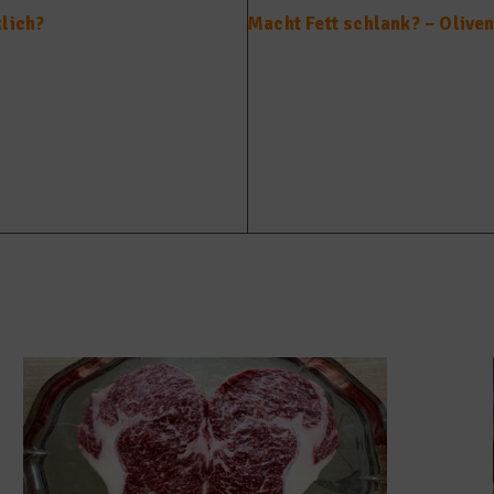
klich?
Macht Fett schlank? – Olive