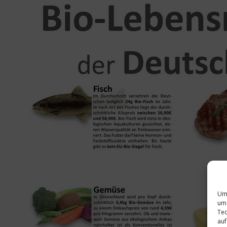
Um 
um 
Tec
auf