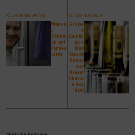
vorheriger Beitrag
Nächster Beitrag
Manue
Große
l
s
Schmu
Gewäc
ck auf
hs –
Forbes
Das
Liste
steckt
hinter
der
Klassi
fikatio
n des
VDP
Ähnliche Beiträge