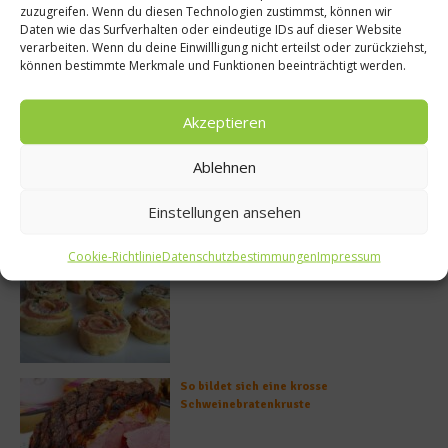
zuzugreifen. Wenn du diesen Technologien zustimmst, können wir
Daten wie das Surfverhalten oder eindeutige IDs auf dieser Website
verarbeiten. Wenn du deine Einwillligung nicht erteilst oder zurückziehst,
können bestimmte Merkmale und Funktionen beeinträchtigt werden.
Meistgelesen
Akzeptieren
Rezept: Deichlammrücken in der
Ablehnen
Brotkruste auf Tomatenconfit und
gefüllten Poveraden
Einstellungen ansehen
Cookie-Richtlinie
Datenschutzbestimmungen
Impressum
Rezept: Lachs-Ei-Röllchen
So bildet sich eine krosse
Schweinebratenkruste