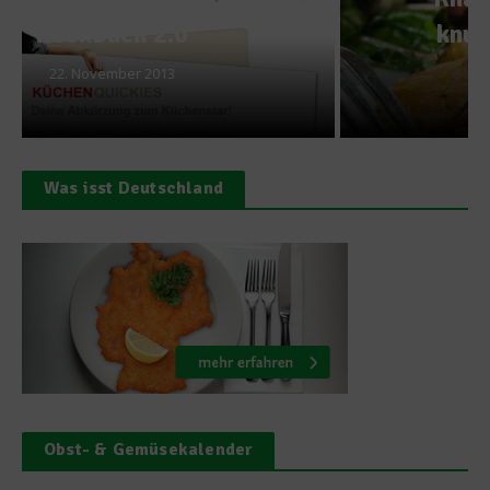
knusprig-gebratenem
Fischfilet
8. April 2014
Was isst Deutschland
Obst- & Gemüsekalender