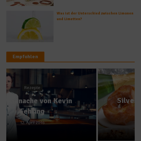
Was ist der Unterschied zwischen Limonen
und Limetten?
Empfohlen
Gastro & Gourmet
Silvester und die Tradition
am Esstisch
30. Dezember 2015