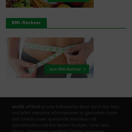
BMI-Rechner
worlds of food
ist eine kulinarische Reise durch das Netz
und liefert relevante Informationen zu gesundem Essen
und Trinken sowie spannende Interviews mit
Spitzenköchen und ihre besten Rezepte. Unter dem
Motto „gemeinsam genießen“ bleiben hier keine