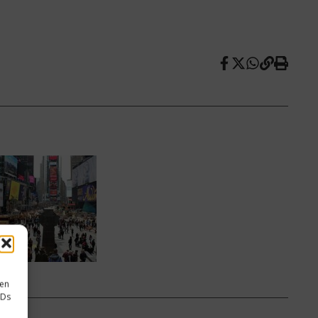
sen
IDs