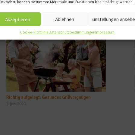
ückziehst, können bestimmte Merkmale und Funktionen beeinträchtigt werden.
Akzeptieren
Ablehnen
Einstellungen anseh
Cookie-Richtlinie
Datenschutzbestimmungen
Impressum
Richtig aufgelegt: Gesundes Grillvergnügen
3. Juni 2020