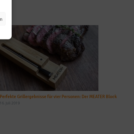
en
Perfekte Grillergebnisse für vier Personen: Der MEATER Block
16. Juli 2019