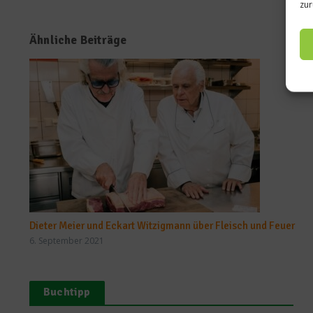
zur
Ähnliche Beiträge
Dieter Meier und Eckart Witzigmann über Fleisch und Feuer
6. September 2021
Buchtipp