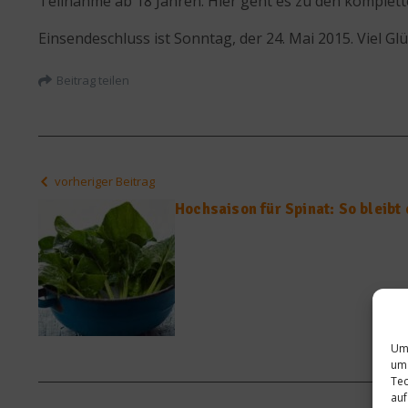
Teilnahme ab 18 Jahren. Hier geht es zu den komplet
Einsendeschluss ist Sonntag, der 24. Mai 2015. Viel Glü
Beitrag teilen
vorheriger Beitrag
Hochsaison für Spinat: So bleibt
Um 
um 
Tec
auf