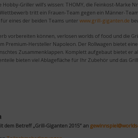
le Hobby-Griller will’s wissen: THOMY, die Feinkost-Marke
m Wettbewerb tritt ein Frauen-Team gegen ein Männer-Team 
er für eines der beiden Teams unter
www.grill-giganten.de
be
rb vorbereiten können, verlosen worlds of food und die Gri
m Premium-Hersteller Napoleon. Der Rollwagen bietet einen 
nschtes Zusammenklappen. Komplett aufgebaut bietet er all
nteile bieten viel Ablagefläche für Ihr Zubehör und das Grillr
n
t dem Betreff „Grill-Giganten 2015“ an
gewinnspiel@worlds