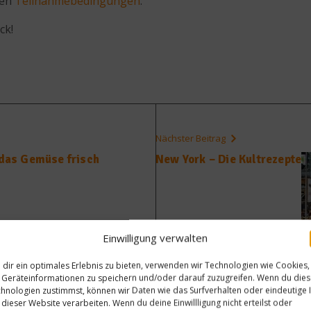
ten
Teilnahmebedingungen
.
ck!
Nächster Beitrag
 das Gemüse frisch
New York – Die Kultrezepte
Einwilligung verwalten
dir ein optimales Erlebnis zu bieten, verwenden wir Technologien wie Cookies,
Geräteinformationen zu speichern und/oder darauf zuzugreifen. Wenn du die
hnologien zustimmst, können wir Daten wie das Surfverhalten oder eindeutige 
 dieser Website verarbeiten. Wenn du deine Einwillligung nicht erteilst oder