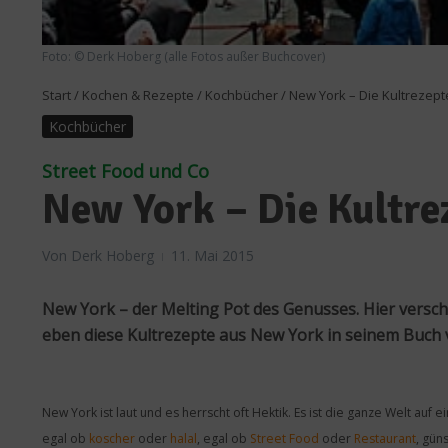
Foto: © Derk Hoberg (alle Fotos außer Buchcover)
Start
/
Kochen & Rezepte
/
Kochbücher
/
New York – Die Kultrezept
Kochbücher
Street Food und Co
New York – Die Kultre
Von
Derk Hoberg
11. Mai 2015
New York – der Melting Pot des Genusses. Hier verschm
eben diese Kultrezepte aus New York in seinem Buch 
New York ist laut und es herrscht oft Hektik. Es ist die ganze Welt auf e
egal ob
koscher
oder
halal
, egal ob
Street Food
oder
Restaurant
, gün