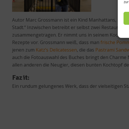
zur
Autor Marc Grossmann ist ein Kind Manhattans, seine 
Stadt.“ Inzwischen betreibt er selbst zwei Restaurant
zusammengetragen. Er nimmt uns in seinem Kochbuch m
Rezepte vor. Grossmann weiß, dass man
frische Pomm
jenen zum
Katz’s Delicatessen
, die das
Pastrami Sandw
auch die Fotoauswahl des Buches bringt den Charme N
allen anderen die Neugier, diesen bunten Kochtopf d
Fazit:
Ein rundum gelungenes Werk, dass der vielseitigen Sta