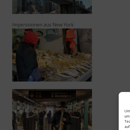
Imperssionen aus New York
Um 
um 
Tec
auf