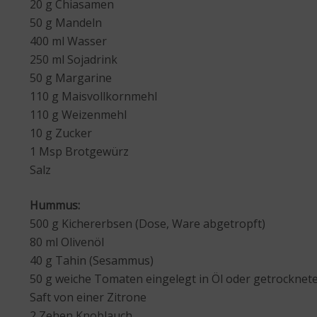
20 g Chiasamen
50 g Mandeln
400 ml Wasser
250 ml Sojadrink
50 g Margarine
110 g Maisvollkornmehl
110 g Weizenmehl
10 g Zucker
1 Msp Brotgewürz
Salz
Hummus:
500 g Kichererbsen (Dose, Ware abgetropft)
80 ml Olivenöl
40 g Tahin (Sesammus)
50 g weiche Tomaten eingelegt in Öl oder getrocknet
Saft von einer Zitrone
2 Zehen Knoblauch