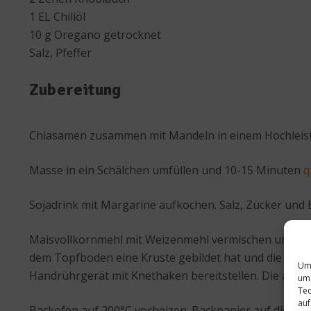
1 EL Chiliöl
10 g Oregano getrocknet
Salz, Pfeffer
Zubereitung
Chiasamen zusammen mit Mandeln in einem Hochleist
Masse in ein Schälchen umfüllen und 10-15 Minuten
q
Sojadrink mit Margarine aufkochen. Salz, Zucker und
Maisvollkornmehl mit Weizenmehl vermischen und in 
dem Topfboden eine Kruste gebildet hat und die Ma
Um 
Handrührgerät mit Knethaken bereitstellen. Die aufg
um 
Tec
auf
Backofen auf 200°C vorheizen. Backpapier auf die Bac