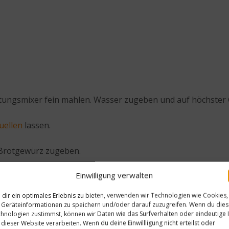
ungsmixer fein mahlen. Wasser zugeben und auf höchster G
uellen
lassen.
 Brotgewürz zugeben.
Einwilligung verwalten
einem Schub in die kochende Flüssigkeit einrühren. Die M
sse zu einem kompakten Kloß geworden ist. Brandmasse au
dir ein optimales Erlebnis zu bieten, verwenden wir Technologien wie Cookies,
equollene Chia-Mandelmasse in die Brandmasse einarbeiten
Geräteinformationen zu speichern und/oder darauf zuzugreifen. Wenn du die
hnologien zustimmst, können wir Daten wie das Surfverhalten oder eindeutige 
 dieser Website verarbeiten. Wenn du deine Einwillligung nicht erteilst oder
kbleche legen.