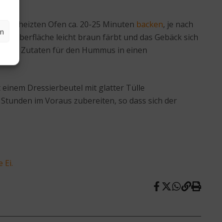
 vorgeheizten Ofen ca. 20-25 Minuten
backen
, je nach
en
die Oberfläche leicht braun färbt und das Gebäck sich
. Alle Zutaten für den Hummus in einen
inem Dressierbeutel mit glatter Tülle
i Stunden im Voraus zubereiten, so dass sich der
 Ei.