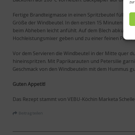
zur
Fertige Brandteigmasse in einen Spritzbeutel füllen 
Größe der Windbeutel. In den ersten 15 Minuten den Ba
beim Abheben leicht anfühlt. Auf dem Blech abkühlen
Hochleistungsmixer geben und zu einer feinen Paste 
Vor dem Servieren die Windbeutel in der Mitte quer 
hineinspritzen. Mit Paprikarauten und Petersilie garn
Geschmack von den Windbeuteln mit dem Hummus gut
Guten Appetit!
Das Rezept stammt von VEBU-Köchin Marketa Schell
Beitrag teilen