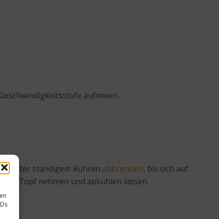
eschwindigkeitsstufe aufmixen.
asse unter ständigem Rühren
abbrennen
, bis sich auf
s dem Topf nehmen und abkühlen lassen.
.
sen
IDs