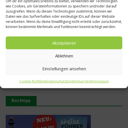
Um dir ein optimales Erlebnis zu bieten, verwenden wir Technologien
wie Cookies, um Geräteinformationen zu speichern und/oder darauf
zuzugreifen. Wenn du diesen Technologien zustimmst, können wir
Daten wie das Surfverhalten oder eindeutige IDs auf dieser Website
Ähnliche Beiträge
verarbeiten. Wenn du deine Einwillligung nicht erteilst oder zurückziehst,
können bestimmte Merkmale und Funktionen beeinträchtigt werden.
Akzeptieren
Ablehnen
Einstellungen ansehen
Buchvorstellung: Jan – Labor
Mirazur – Sterneküche
der Liebe
zwischen Himmel und Erde
10. Juni 2025
26. Oktober 2024
Cookie-Richtlinie
Datenschutzbestimmungen
Impressum
Buchtipp