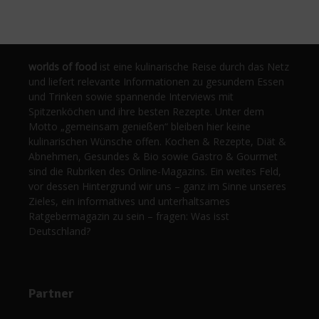
worlds of food
ist eine kulinarische Reise durch das Netz
und liefert relevante Informationen zu gesundem Essen
und Trinken sowie spannende Interviews mit
Spitzenköchen und ihre besten Rezepte. Unter dem
Motto „gemeinsam genießen“ bleiben hier keine
kulinarischen Wünsche offen. Kochen & Rezepte, Diät &
Abnehmen, Gesundes & Bio sowie Gastro & Gourmet
sind die Rubriken des Online-Magazins. Ein weites Feld,
vor dessen Hintergrund wir uns – ganz im Sinne unseres
Zieles, ein informatives und unterhaltsames
Ratgebermagazin zu sein – fragen: Was isst
Deutschland?
Partner