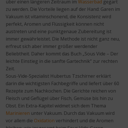
über einen längeren Zeitraum im
Wasserbad
gegart
zu werden. Die Vorteile liegen auf der Hand: Garen im
Vakuum ist vitaminschonend, die Konsistenz wird
perfekt, Aromen und Flüssigkeit können nicht
austreten und eine punktgenaue Zubereitung ist
immer gewährleistet. Die Methode ist nicht ganz neu,
erfreut sich aber immer größer werdender
Beliebtheit. Daher kommt das Buch „Sous Vide – Der
leichte Einstieg in die sanfte Gartechnik“ zur rechten
Zeit.
Sous-Vide-Spezialist Hubertus Tzschirner erklärt
darin die wichtigsten Fachbegriffe und liefert über 60
Rezepte zum Nachkochen. Die Gerichte reichen von
Fleisch und Geflügel über Fisch, Gemüse bis hin zu
Obst. Ein Extra-Kapitel widmet sich dem Thema
Marinieren
unter Vakuum. Durch das Vakuum wird
vor allem die
Oxidation
verhindert und die Aromen
bleiben, wie insgesamt beim Sous Vide-Garen,