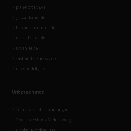
planetoftech.de
gesündernet.de
businessandmore.de
netzathleten.de
urbanlife.de
fast-and-luxurious.com
newfoodcity.de
Unternehmen
Datenschutzbestimmungen
Redaktionsbüro Derk Hoberg
Cookie-Richtlinie (EU)