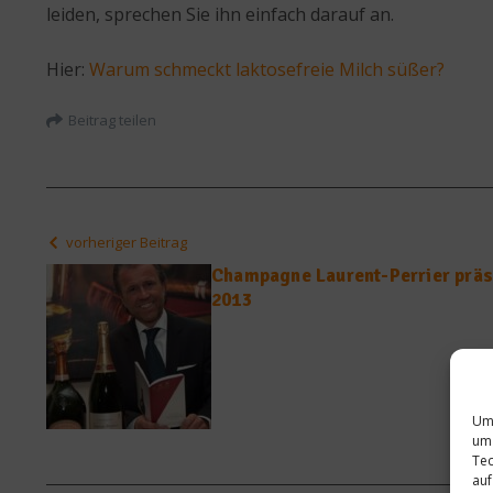
leiden, sprechen Sie ihn einfach darauf an.
Hier:
Warum schmeckt laktosefreie Milch süßer?
Beitrag teilen
vorheriger Beitrag
Champagne Laurent-Perrier präs
2013
Um 
um 
Tec
auf