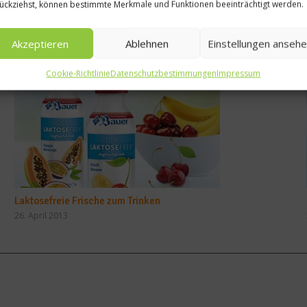
ückziehst, können bestimmte Merkmale und Funktionen beeinträchtigt werden.
Akzeptieren
Ablehnen
Einstellungen anseh
Cookie-Richtlinie
Datenschutzbestimmungen
Impressum
Laktosefreie Frische zum Trinken
26. April 2013