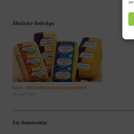
zur
Ähnliche Beiträge
Käse – laktosefreier Genuss garantiert
26. April 2013
Ein Kommentar