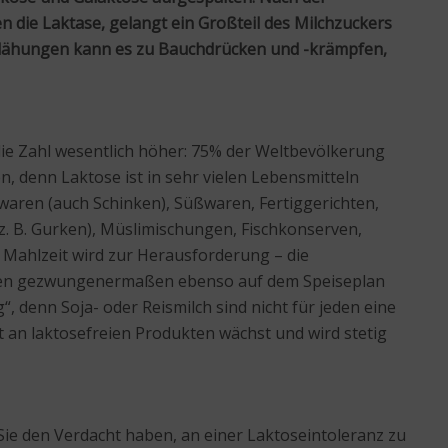
 die Laktase, gelangt ein Großteil des Milchzuckers
Blähungen kann es zu Bauchdrücken und -krämpfen,
die Zahl wesentlich höher: 75% der Weltbevölkerung
, denn Laktose ist in sehr vielen Lebensmitteln
stwaren (auch Schinken), Süßwaren, Fertiggerichten,
. B. Gurken), Müslimischungen, Fischkonserven,
e Mahlzeit wird zur Herausforderung – die
fehlten gezwungenermaßen ebenso auf dem Speiseplan
 denn Soja- oder Reismilch sind nicht für jeden eine
t an laktosefreien Produkten wächst und wird stetig
Sie den Verdacht haben, an einer Laktoseintoleranz zu