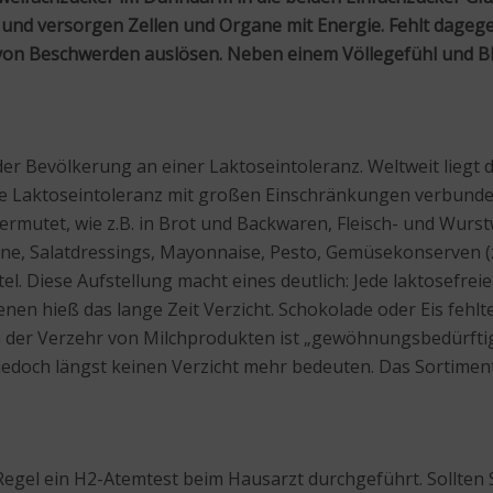
nd versorgen Zellen und Organe mit Energie. Fehlt dagegen
 von Beschwerden auslösen. Neben einem Völlegefühl und 
er Bevölkerung an einer Laktoseintoleranz. Weltweit liegt 
 die Laktoseintoleranz mit großen Einschränkungen verbunden
 vermutet, wie z.B. in Brot und Backwaren, Fleisch- und Wur
ne, Salatdressings, Mayonnaise, Pesto, Gemüsekonserven (z
. Diese Aufstellung macht eines deutlich: Jede laktosefrei
offenen hieß das lange Zeit Verzicht. Schokolade oder Eis 
h der Verzehr von Milchprodukten ist „gewöhnungsbedürftig“,
z jedoch längst keinen Verzicht mehr bedeuten. Das Sortimen
egel ein H2-Atemtest beim Hausarzt durchgeführt. Sollten 