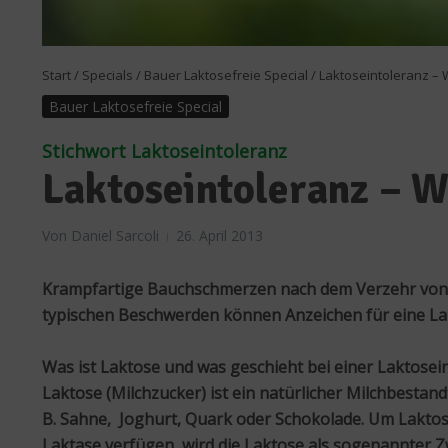
Start
/
Specials
/
Bauer Laktosefreie Special
/
Laktoseintoleranz – 
Bauer Laktosefreie Special
Stichwort Laktoseintoleranz
Laktoseintoleranz – Wa
Von
Daniel Sarcoli
26. April 2013
Krampfartige Bauchschmerzen nach dem Verzehr von M
typischen Beschwerden können Anzeichen für eine Lak
Was ist Laktose und was geschieht bei einer Laktosei
Laktose (Milchzucker) ist ein natürlicher Milchbestandt
B. Sahne, Joghurt, Quark oder Schokolade. Um Laktose
Laktase verfügen, wird die Laktose als sogenannter 