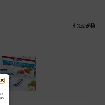
s
sen
IDs