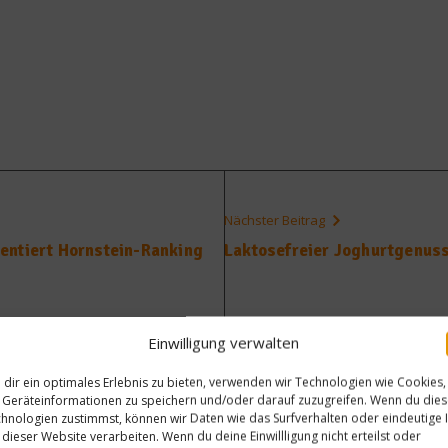
Nächster Beitrag
entiert Hornstein-Ranking
Laktosefreier Joghurtgenus
Einwilligung verwalten
dir ein optimales Erlebnis zu bieten, verwenden wir Technologien wie Cookies,
Geräteinformationen zu speichern und/oder darauf zuzugreifen. Wenn du die
hnologien zustimmst, können wir Daten wie das Surfverhalten oder eindeutige 
 dieser Website verarbeiten. Wenn du deine Einwillligung nicht erteilst oder