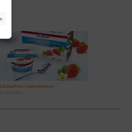
en
Laktosefreier Joghurtgenuss
26. April 2013