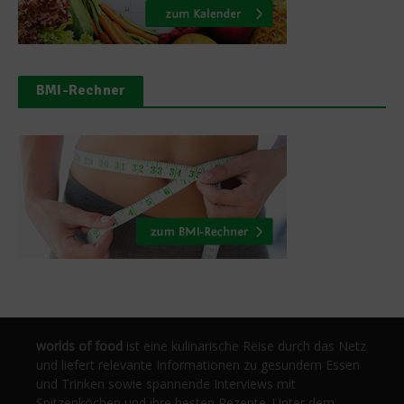
BMI-Rechner
worlds of food
ist eine kulinarische Reise durch das Netz
und liefert relevante Informationen zu gesundem Essen
und Trinken sowie spannende Interviews mit
Spitzenköchen und ihre besten Rezepte. Unter dem