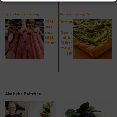
vorheriger Beitrag
Nächster Beitrag
ESBL-
Rezept
Was
:
sind
Sparg
ESBL
el im
Keime
Blätte
rteign
est
Ähnliche Beiträge