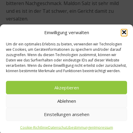
bitteren Nachgeschmack. Maldon Salz ist sehr mild
und es ist in der Tat schwer, ein Gericht damit zu
versalzen.
Einwilligung verwalten
Trotz dieses aufwendigen Prozesses ist der Preis von
Maldon Salz im Vergleich zu anderen Meersalzen
Um dir ein optimales Erlebnis zu bieten, verwenden wir Technologien
moderat. Das mag auch daran liegen, dass bei vielen
wie Cookies, um Geräteinformationen zu speichern und/oder darauf
zuzugreifen. Wenn du diesen Technologien zustimmst, können wir
der teureren Salzsorten eine Geschichte dahinter
Daten wie das Surfverhalten oder eindeutige IDs auf dieser Website
steckt, die das Gesamtpaket Meersalz besser
verarbeiten. Wenn du deine Einwillligung nicht erteilst oder zurückziehst,
können bestimmte Merkmale und Funktionen beeinträchtigt werden.
vermarktbar machen sollen. In Maldon jedoch
konzentriert man sich dem Anschein nach auf das
Wesentliche – auf das Salz machen.
Akzeptieren
Ablehnen
Mehr:
Meersalz aus Deutschland
Einstellungen ansehen
Beitrag teilen
Cookie-Richtlinie
Datenschutzbestimmungen
Impressum