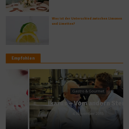
Was ist der Unterschied zwischen Limonen
und Limetten?
Empfohlen
Gastro & Gourmet
Ikarus – Vom andern Stern
4. November 2015