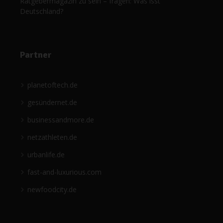
Ratgebermagazin zu sein – fragen: Was isst
Deutschland?
Partner
planetoftech.de
gesündernet.de
businessandmore.de
netzathleten.de
urbanlife.de
fast-and-luxurious.com
newfoodcity.de