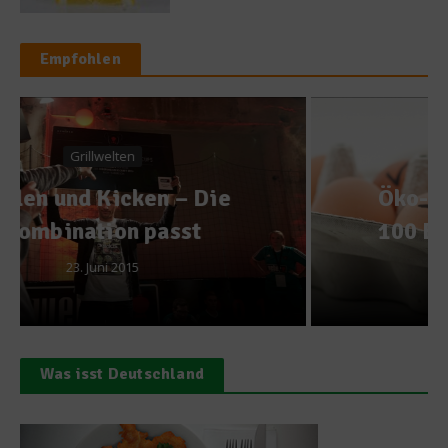
Empfohlen
Was isst Deutschland?
Öko-Test stellt die besten
100 Bio-Lebensmittel vor
31. Juli 2013
Was isst Deutschland