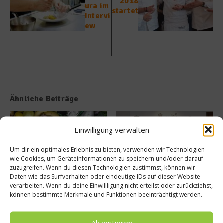
2018
ura im
startet
Intervi
ew
Ähnliche Beiträge
Einwilligung verwalten
Um dir ein optimales Erlebnis zu bieten, verwenden wir Technologien
wie Cookies, um Geräteinformationen zu speichern und/oder darauf
zuzugreifen. Wenn du diesen Technologien zustimmst, können wir
Daten wie das Surfverhalten oder eindeutige IDs auf dieser Website
Die richtige Ernährung für eine
Mayrlife Medical Health
verarbeiten. Wenn du deine Einwillligung nicht erteilst oder zurückziehst,
gesunde Prostata
Resort Altaussee eröffnet
können bestimmte Merkmale und Funktionen beeinträchtigt werden.
Kochschule
15. September 2025
9. April 2025
Akzeptieren