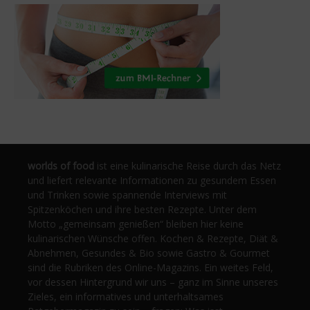
worlds of food
ist eine kulinarische Reise durch das Netz
und liefert relevante Informationen zu gesundem Essen
und Trinken sowie spannende Interviews mit
Spitzenköchen und ihre besten Rezepte. Unter dem
Motto „gemeinsam genießen“ bleiben hier keine
kulinarischen Wünsche offen. Kochen & Rezepte, Diät &
Abnehmen, Gesundes & Bio sowie Gastro & Gourmet
sind die Rubriken des Online-Magazins. Ein weites Feld,
vor dessen Hintergrund wir uns – ganz im Sinne unseres
Zieles, ein informatives und unterhaltsames