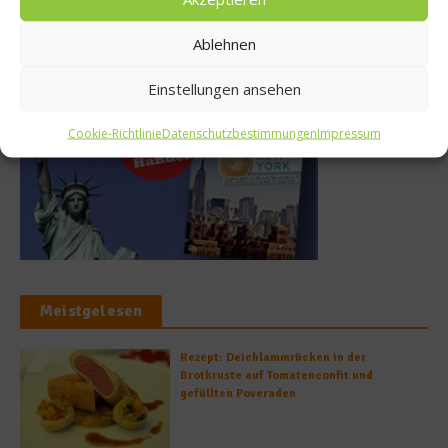
Ablehnen
Buchtipp
Einstellungen ansehen
Cookie-Richtlinie
Datenschutzbestimmungen
Impressum
Meistgelesen
Rezept: Deichlammrücken in der
Brotkruste auf Tomatenconfit und
gefüllten Poveraden