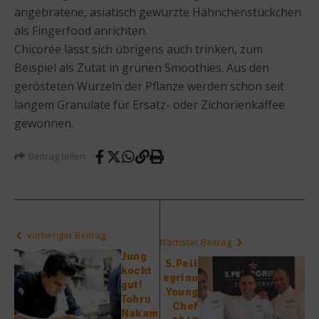
angebratene, asiatisch gewürzte Hähnchenstückchen
als Fingerfood anrichten.
Chicorée lässt sich übrigens auch trinken, zum
Beispiel als Zutat in grünen Smoothies. Aus den
gerösteten Wurzeln der Pflanze werden schon seit
langem Granulate für Ersatz- oder Zichorienkaffee
gewonnen.
Beitrag teilen
vorheriger Beitrag
Nächster Beitrag
Jung
S.Pell
kocht
egrino
gut!
Young
Tohru
Chef
Nakam