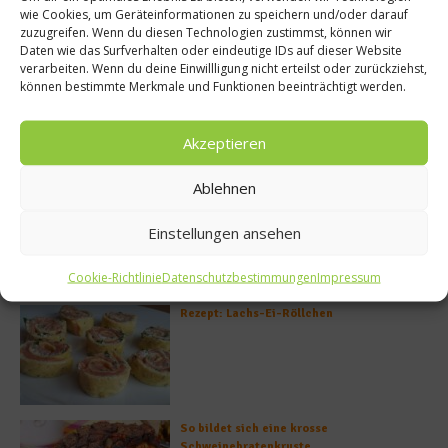
wie Cookies, um Geräteinformationen zu speichern und/oder darauf
zuzugreifen. Wenn du diesen Technologien zustimmst, können wir
Daten wie das Surfverhalten oder eindeutige IDs auf dieser Website
verarbeiten. Wenn du deine Einwillligung nicht erteilst oder zurückziehst,
können bestimmte Merkmale und Funktionen beeinträchtigt werden.
Akzeptieren
Meistgelesen
Ablehnen
Rezept: Deichlammrücken in der
Brotkruste auf Tomatenconfit und
Einstellungen ansehen
gefüllten Poveraden
Cookie-Richtlinie
Datenschutzbestimmungen
Impressum
Rezept: Lachs-Ei-Röllchen
So bildet sich eine krosse
Schweinebratenkruste