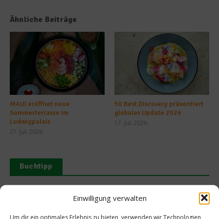
Ähnliche Beiträge
MAUI eröffnet neue
50 Best Discovery präsentiert
Sommerterrasse im
globales Update 2026
Ludwigpalais
17. Juli 2026
27. Juli 2026
Buchtipp
Einwilligung verwalten
Um dir ein optimales Erlebnis zu bieten, verwenden wir Technologien