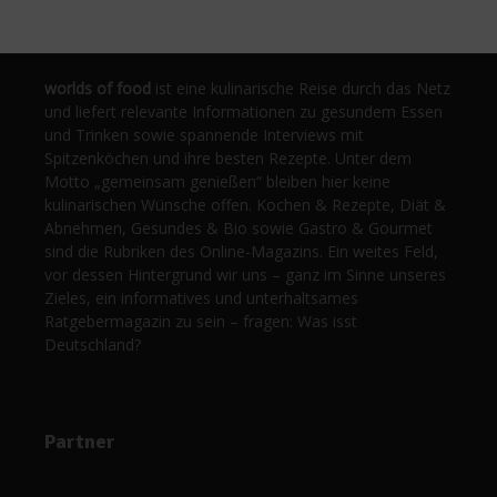
worlds of food
ist eine kulinarische Reise durch das Netz
und liefert relevante Informationen zu gesundem Essen
und Trinken sowie spannende Interviews mit
Spitzenköchen und ihre besten Rezepte. Unter dem
Motto „gemeinsam genießen“ bleiben hier keine
kulinarischen Wünsche offen. Kochen & Rezepte, Diät &
Abnehmen, Gesundes & Bio sowie Gastro & Gourmet
sind die Rubriken des Online-Magazins. Ein weites Feld,
vor dessen Hintergrund wir uns – ganz im Sinne unseres
Zieles, ein informatives und unterhaltsames
Ratgebermagazin zu sein – fragen: Was isst
Deutschland?
Partner