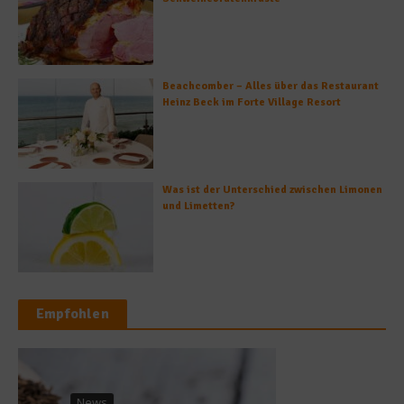
Beachcomber – Alles über das Restaurant
Heinz Beck im Forte Village Resort
Was ist der Unterschied zwischen Limonen
und Limetten?
Empfohlen
Kochbücher