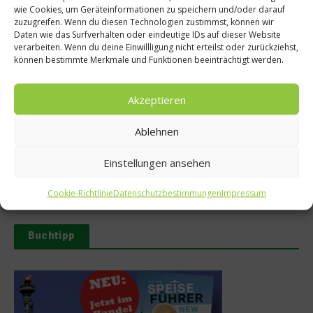
wie Cookies, um Geräteinformationen zu speichern und/oder darauf
zuzugreifen. Wenn du diesen Technologien zustimmst, können wir
Ähnliche Beiträge
Daten wie das Surfverhalten oder eindeutige IDs auf dieser Website
verarbeiten. Wenn du deine Einwillligung nicht erteilst oder zurückziehst,
können bestimmte Merkmale und Funktionen beeinträchtigt werden.
Akzeptieren
Ablehnen
Tellersülze – Ein Rezept von
Süße Erinnerung an Teneriffa:
Spitzenkoch Jan Hartwig-
Das Rezept für Polvito
Einstellungen ansehen
Uruguayo
14. März 2026
9. Juli 2025
Cookie-Richtlinie
Datenschutzbestimmungen
Impressum
Buchtipp