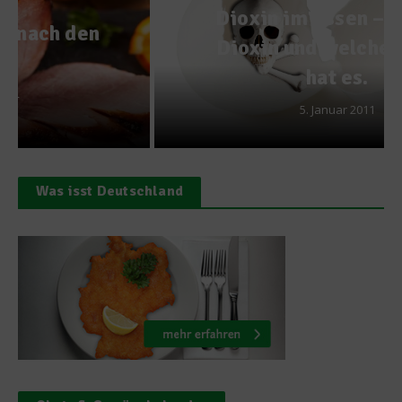
Dioxin im Essen – Was ist
Dioxin und welche Folgen
hat es.
5. Januar 2011
Was isst Deutschland