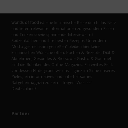
worlds of food
ist eine kulinarische Reise durch das Netz
und liefert relevante Informationen zu gesundem Essen
und Trinken sowie spannende Interviews mit
Spitzenköchen und ihre besten Rezepte. Unter dem
Motto „gemeinsam genießen“ bleiben hier keine
kulinarischen Wünsche offen. Kochen & Rezepte, Diät &
Abnehmen, Gesundes & Bio sowie Gastro & Gourmet
sind die Rubriken des Online-Magazins. Ein weites Feld,
vor dessen Hintergrund wir uns – ganz im Sinne unseres
Zieles, ein informatives und unterhaltsames
Ratgebermagazin zu sein – fragen: Was isst
Deutschland?
Partner